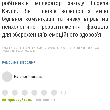
робітників модератор заходу Eugene
Kavun. Він провів воркшоп з миро
будівної комунікації та низку вправ на
психологічне розвантаження фахівців
для збереження їх емоційного здоров’я.
Якщо ви помітили помилку, виділіть необхідний текст і натисніть Ctrl + Enter, щоб
повідомити про це редакцію
#емоційне вигоряння
Наталья Лякишева
0,0
Авторизируйтесь
, чтобы оценить