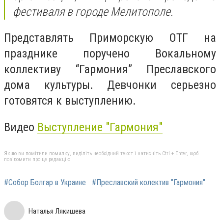
фестиваля в городе Мелитополе.
Представлять Приморскую ОТГ на
празднике поручено Вокальному
коллективу “Гармония” Преславского
дома культуры. Девчонки серьезно
готовятся к выступлению.
Видео
Выступление "Гармония"
Якщо ви помітили помилку, виділіть необхідний текст і натисніть Ctrl + Enter, щоб
повідомити про це редакцію
#Собор Болгар в Украине
#Преславский колектив "Гармония"
Наталья Лякишева