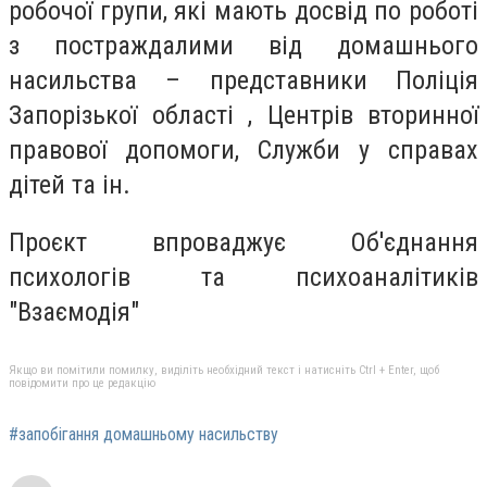
робочої групи, які мають досвід по роботі
з постраждалими від домашнього
насильства – представники Поліція
Запорізької області , Центрів вторинної
правової допомоги, Служби у справах
дітей та ін.
Проєкт впроваджує Об'єднання
психологів та психоаналітиків
"Взаємодія"
Якщо ви помітили помилку, виділіть необхідний текст і натисніть Ctrl + Enter, щоб
повідомити про це редакцію
#запобігання домашньому насильству