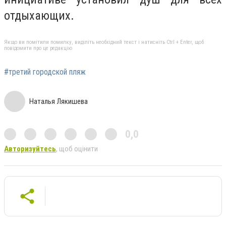
отдыхающих.
Якщо ви помітили помилку, виділіть необхідний текст і натисніть Ctrl + Enter, щоб
повідомити про це редакцію
#третий городской пляж
Наталья Лякишева
0,0
Авторизуйтесь
, щоб оцінити