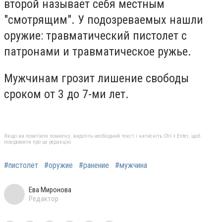
второй называет себя местным
"смотрящим". У подозреваемых нашли
оружие: травматический пистолет с
патронами и травматическое ружье.
Мужчинам грозит лишение свободы
сроком от 3 до 7-ми лет.
Якщо ви помітили помилку, виділіть необхідний текст і натисніть Ctrl + Enter, щоб
повідомити про це редакцію
#пистолет
#оружие
#ранение
#мужчина
Ева Миронова
Редактор