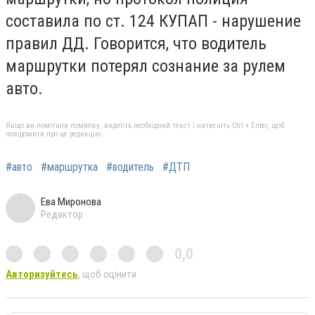
составила по ст. 124 КУПАП - нарушение
правил ДД. Говорится, что водитель
маршрутки потерял сознание за рулем
авто.
Якщо ви помітили помилку, виділіть необхідний текст і натисніть Ctrl + Enter, щоб
повідомити про це редакцію
#авто
#маршрутка
#водитель
#ДТП
Ева Миронова
Редактор
0,0
Авторизуйтесь
, щоб оцінити