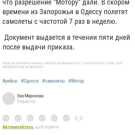
что разрешение "Мотору" дали. В скором
времени из Запорожья в Одессу полетят
самолеты с частотой 7 раз в неделю.
Документ выдается в течении пяти дней
после выдачи приказа.
Якщо ви помітили помилку, виділіть необхідний текст і натисніть Ctrl + Enter, щоб
повідомити про це редакцію
#рейсы
#Одесса
#самолеты
#Мотор
Ева Миронова
Редактор
0,0
Авторизуйтесь
, щоб оцінити