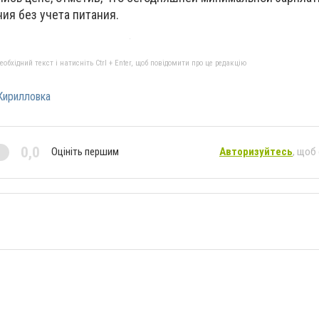
ния без учета питания.
бхідний текст і натисніть Ctrl + Enter, щоб повідомити про це редакцію
Кирилловка
0,0
Оцініть першим
Авторизуйтесь
, щоб