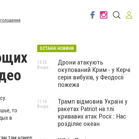
Оголошення
ОСТАННІ НОВИНИ
ющих
Дрони атакують
13:25
Вчора
окупований Крим - у Керчі
идео
серія вибухів, у Феодосії
пожежа
су.
Трамп відмовив Україні у
11:16
Вчора
ракетах Patriot на тлі
шье, то
кривавих атак Росії : Нас
дых в
розділяє океан
там там номер