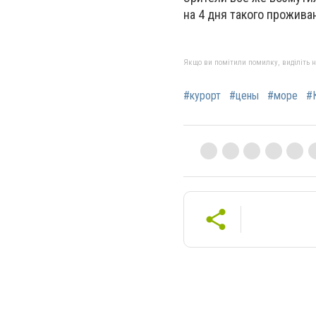
на 4 дня такого прожива
Якщо ви помітили помилку, виділіть нео
#курорт
#цены
#море
#