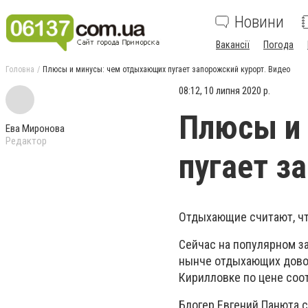
Новини
Вакансії
Погода
Головна
Плюсы и минусы: чем отдыхающих пугает запорожский курорт. Видео
08:12, 10 липня 2020 р.
Плюсы и
Ева Миронова
Редактор
пугает з
Отдыхающие считают, чт
Сейчас на популярном за
нынче отдыхающих довол
Кирилловке по цене соот
Блогер Евгений Панюта с