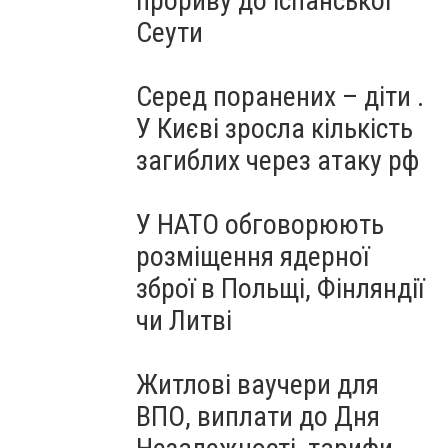
прориву до іспанської
Сеути
Серед поранених – діти .
У Києві зросла кількість
загиблих через атаку рф
У НАТО обговорюють
розміщення ядерної
зброї в Польщі, Фінляндії
чи Литві
Житлові ваучери для
ВПО, виплати до Дня