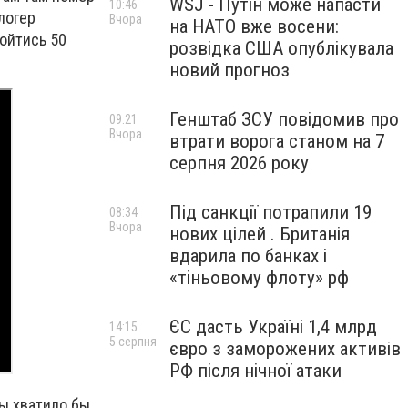
WSJ - Путін може напасти
10:46
Блогер
Вчора
на НАТО вже восени:
ройтись 50
розвідка США опублікувала
новий прогноз
Генштаб ЗСУ повідомив про
09:21
Вчора
втрати ворога станом на 7
серпня 2026 року
Під санкції потрапили 19
08:34
Вчора
нових цілей . Британія
вдарила по банках і
«тіньовому флоту» рф
ЄС дасть Україні 1,4 млрд
14:15
5 серпня
євро з заморожених активів
РФ після нічної атаки
ы хватило бы