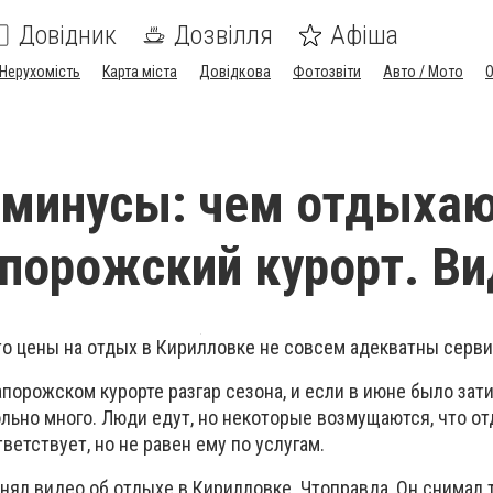
Довідник
Дозвілля
Афіша
Нерухомість
Карта міста
Довідкова
Фотозвіти
Авто / Мото
 минусы: чем отдыха
апорожский курорт. В
о цены на отдых в Кирилловке не совсем адекватны серви
порожском курорте разгар сезона, и если в июне было зати
ьно много. Люди едут, но некоторые возмущаются, что от
ветствует, но не равен ему по услугам.
нял видео об отдыхе в Кирилловке. Чтоправда, Он снимал 