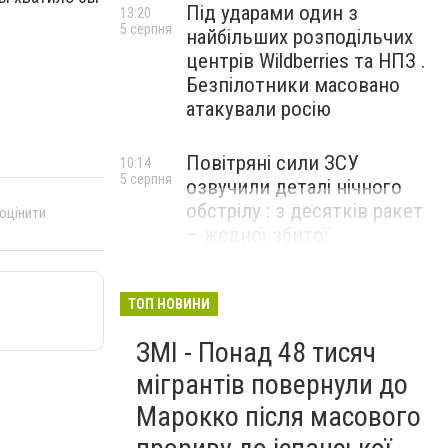
Під ударами один з
13:20
5 серпня
найбільших розподільчих
центрів Wildberries та НПЗ .
Безпілотники масовано
атакували росію
Повітряні сили ЗСУ
10:14
5 серпня
озвучили деталі нічного
обстрілу : з десятків ракет
 оцінити
– жодної збитої
ТОП НОВИНИ
ЗМІ - Понад 48 тисяч
мігрантів повернули до
Марокко після масового