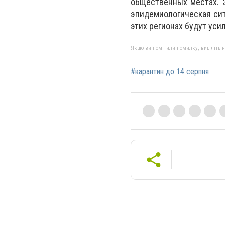
общественных местах. 
эпидемиологическая сит
этих регионах будут уси
Якщо ви помітили помилку, виділіть нео
#карантин до 14 серпня