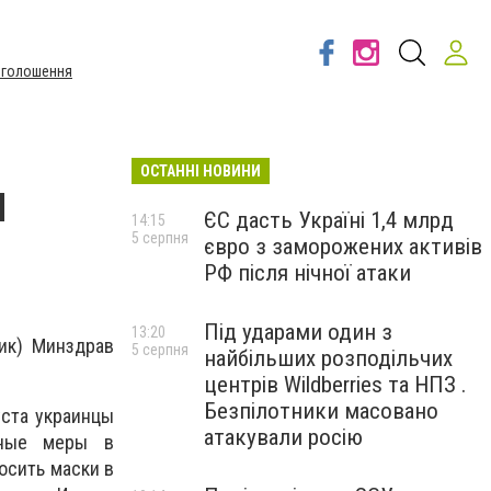
Оголошення
ОСТАННІ НОВИНИ
и
ЄС дасть Україні 1,4 млрд
14:15
5 серпня
євро з заморожених активів
РФ після нічної атаки
Під ударами один з
13:20
ик) Минздрав
5 серпня
найбільших розподільчих
центрів Wildberries та НПЗ .
Безпілотники масовано
уста украинцы
атакували росію
ьные меры в
осить маски в