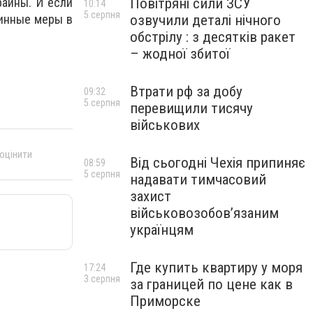
Повітряні сили ЗСУ
раины. И если
10:14
5 серпня
озвучили деталі нічного
тинные меры в
обстрілу : з десятків ракет
– жодної збитої
Втрати рф за добу
09:32
5 серпня
перевищили тисячу
військових
 оцінити
Від сьогодні Чехія припиняє
08:59
5 серпня
надавати тимчасовий
захист
військовозобов’язаним
українцям
Где купить квартиру у моря
17:24
3 серпня
за границей по цене как в
Приморске