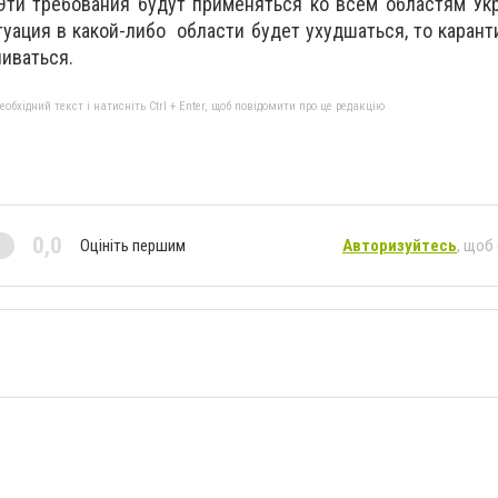
Эти требования будут применяться ко всем областям Ук
уация в какой-либо области будет ухудшаться, то каран
ливаться.
бхідний текст і натисніть Ctrl + Enter, щоб повідомити про це редакцію
0,0
Оцініть першим
Авторизуйтесь
, щоб