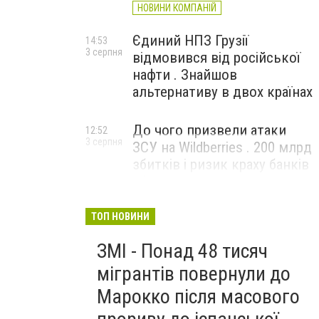
НОВИНИ КОМПАНІЙ
Єдиний НПЗ Грузії
14:53
3 серпня
відмовився від російської
нафти . Знайшов
альтернативу в двох країнах
До чого призвели атаки
12:52
3 серпня
ЗСУ на Wildberries . 200 млрд
збитків і ризик краху банків
рф
ТОП НОВИНИ
ЗМІ - Понад 48 тисяч
мігрантів повернули до
Марокко після масового