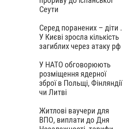
прориву до іспанської
Сеути
Серед поранених – діти .
У Києві зросла кількість
загиблих через атаку рф
У НАТО обговорюють
розміщення ядерної
зброї в Польщі, Фінляндії
чи Литві
Житлові ваучери для
ВПО, виплати до Дня