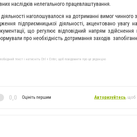
вних наслідків нелегального працевлаштування.
 діяльності наголошувалося на дотриманні вимог чинного 
ження підприємницької діяльності, акцентовано увагу на
окументації, що регулює відповідний напрям здійснення 
нформували про необхідність дотримання заходів запобіга
бхідний текст і натисніть Ctrl + Enter, щоб повідомити про це редакцію
0,0
Оцініть першим
Авторизуйтесь
, щоб