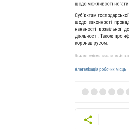
щодо можливості негати
Суб'єктам господарської
щодо законності провад
наявності дозвільної д
діяльності. Також проі
коронавірусом.
Якщо ви помітили помилку, виділіть нео
#легалізація робочих місць