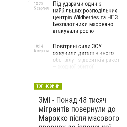
Під ударами один з
13:20
5 серпня
найбільших розподільчих
центрів Wildberries та НПЗ .
Безпілотники масовано
атакували росію
Повітряні сили ЗСУ
10:14
5 серпня
озвучили деталі нічного
обстрілу : з десятків ракет
– жодної збитої
ТОП НОВИНИ
ЗМІ - Понад 48 тисяч
мігрантів повернули до
Марокко після масового