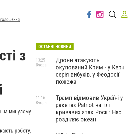
Оголошення
ОСТАННІ НОВИНИ
сті з
Дрони атакують
13:25
Вчора
окупований Крим - у Керчі
серія вибухів, у Феодосії
пожежа
і
Трамп відмовив Україні у
11:16
Вчора
ракетах Patriot на тлі
ня на минулому
кривавих атак Росії : Нас
розділяє океан
кають роботу,