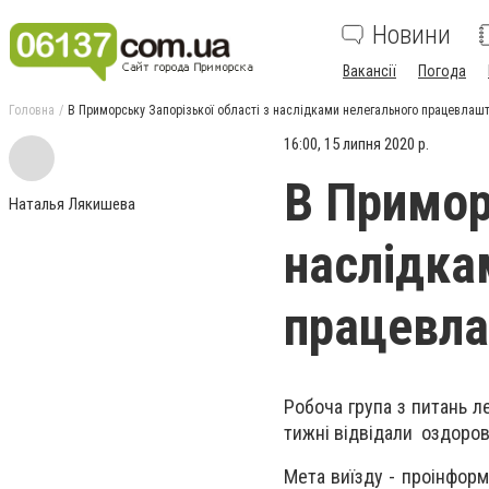
Новини
Вакансії
Погода
Головна
В Приморську Запорізької області з наслідками нелегального працевлаш
16:00, 15 липня 2020 р.
В Примор
Наталья Лякишева
наслідка
працевла
Робоча група з питань л
тижні відвідали оздоров
Мета виїзду - проінформ