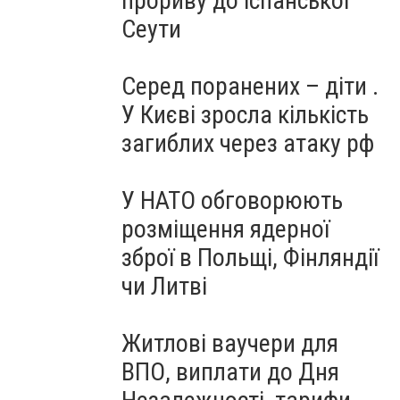
прориву до іспанської
Сеути
Серед поранених – діти .
У Києві зросла кількість
загиблих через атаку рф
У НАТО обговорюють
розміщення ядерної
зброї в Польщі, Фінляндії
чи Литві
Житлові ваучери для
ВПО, виплати до Дня