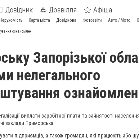
Довідник
Дозвілля
Афіша
Нерухомість
Карта міста
Довідкова
Фотозвіти
Авто / Мото
тування ознайомлені
ську Запорізької обла
ми нелегального
штування ознайомлен
егалізації виплати заробітної плати та зайнятості населен
чі заклади Приморська.
увати підприємців, а також громадян, які працюють або шу