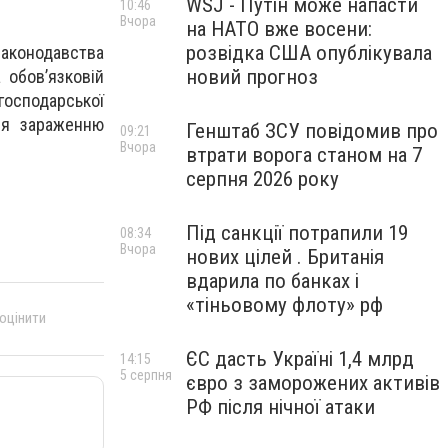
WSJ - Путін може напасти
10:46
Вчора
на НАТО вже восени:
розвідка США опублікувала
законодавства
новий прогноз
 обов’язковій
господарської
ння зараженню
Генштаб ЗСУ повідомив про
09:21
Вчора
втрати ворога станом на 7
серпня 2026 року
Під санкції потрапили 19
08:34
Вчора
нових цілей . Британія
вдарила по банках і
«тіньовому флоту» рф
 оцінити
ЄС дасть Україні 1,4 млрд
14:15
5 серпня
євро з заморожених активів
РФ після нічної атаки