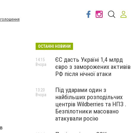
Оголошення
ОСТАННІ НОВИНИ
ЄС дасть Україні 1,4 млрд
14:15
Вчора
євро з заморожених активів
РФ після нічної атаки
Під ударами один з
13:20
Вчора
найбільших розподільчих
центрів Wildberries та НПЗ .
Безпілотники масовано
атакували росію
 в