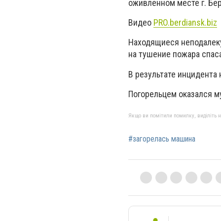
оживленном месте г. Бе
Видео
PRO.berdiansk.biz
Находящиеся неподалек
на тушение пожара спас
В результате инцидента 
Погорельцем оказался м
Якщо ви помітили помилку, виділіть нео
#загорелась машина