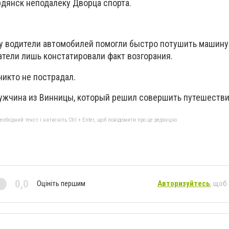
рдянск неподалеку Дворца спорта.
у водители автомобилей помогли быстро потушить машину
атели лишь констатировали факт возгорания.
никто не пострадал.
ужчина из Винницы, который решил совершить путешестви
бхідний текст і натисніть Ctrl + Enter, щоб повідомити про це редакцію
0,0
Оцініть першим
Авторизуйтесь
, щоб