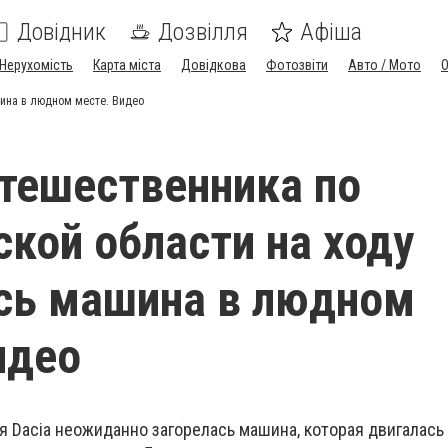
Довідник
Дозвілля
Афіша
Нерухомість
Карта міста
Довідкова
Фотозвіти
Авто / Мото
шина в людном месте. Видео
утешественника по
кой области на ходу
сь машина в людном
идео
я Dacia неожиданно загорелась машина, которая двигалась