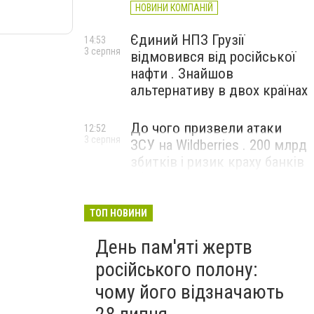
НОВИНИ КОМПАНІЙ
Єдиний НПЗ Грузії
14:53
3 серпня
відмовився від російської
нафти . Знайшов
альтернативу в двох країнах
До чого призвели атаки
12:52
3 серпня
ЗСУ на Wildberries . 200 млрд
збитків і ризик краху банків
рф
ТОП НОВИНИ
День пам'яті жертв
російського полону:
чому його відзначають