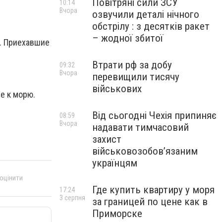
Повітряні сили ЗСУ
10:14
Вчора
озвучили деталі нічного
обстрілу : з десятків ракет
– жодної збитої
. Приехавшие
Втрати рф за добу
09:32
Вчора
перевищили тисячу
військових
е к морю.
Від сьогодні Чехія припиняє
08:59
Вчора
надавати тимчасовий
захист
військовозобов’язаним
українцям
 оцінити
Где купить квартиру у моря
17:24
3 серпня
за границей по цене как в
Приморске