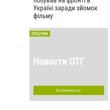
побував на фронті в
Україні заради зйомок
фільму
СПЕЦТЕМА
Новости ОТГ
Всі матеріали тут