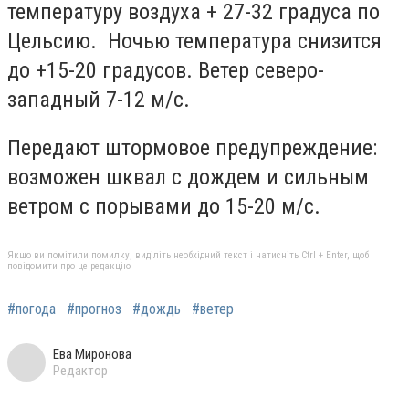
температуру воздуха + 27-32 градуса по
Цельсию. Ночью температура снизится
до +15-20 градусов. Ветер северо-
западный 7-12 м/с.
Передают штормовое предупреждение:
возможен шквал с дождем и сильным
ветром с порывами до 15-20 м/с.
Якщо ви помітили помилку, виділіть необхідний текст і натисніть Ctrl + Enter, щоб
повідомити про це редакцію
#погода
#прогноз
#дождь
#ветер
Ева Миронова
Редактор