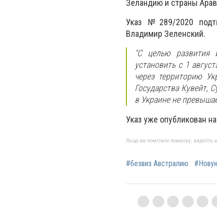
Зеландию и страны Арав
Указ №289/2020 подт
Владимир Зеленский.
"С целью развития и
установить с 1 авгус
через территорию Ук
Государства Кувейт, 
в Украине не превышает
Указ уже опубликован на
Якщо ви помітили помилку, виділіть нео
#безвиз Австралию
#Новую