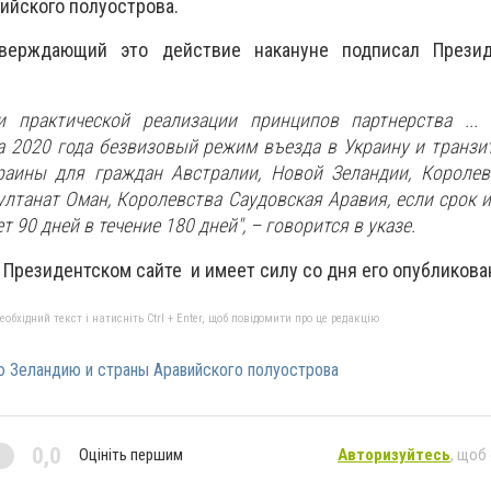
ийского полуострова.
верждающий это действие накануне подписал Презид
 практической реализации принципов партнерства ... 
та 2020 года безвизовый режим въезда в Украину и транзи
раины для граждан Австралии, Новой Зеландии, Королев
Султанат Оман, Королевства Саудовская Аравия, если срок 
 90 дней в течение 180 дней", – говорится в указе.
 Президентском сайте и имеет силу со дня его опубликова
бхідний текст і натисніть Ctrl + Enter, щоб повідомити про це редакцію
 Зеландию и страны Аравийского полуострова
0,0
Оцініть першим
Авторизуйтесь
, щоб