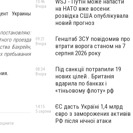
WSJ - Путін може напасти
10:46
Вчора
на НАТО вже восени:
ент Украины
розвідка США опублікувала
новий прогноз
постановляю:
Генштаб ЗСУ повідомив про
09:21
тного проезда
Вчора
втрати ворога станом на 7
ства Бахрейн,
серпня 2026 року
их пребывания
Під санкції потрапили 19
08:34
ния.
Вчора
нових цілей . Британія
вдарила по банках і
«тіньовому флоту» рф
ЄС дасть Україні 1,4 млрд
14:15
5 серпня
євро з заморожених активів
РФ після нічної атаки
 оцінити