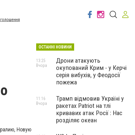
Оголошення
ОСТАННІ НОВИНИ
Дрони атакують
13:25
Вчора
окупований Крим - у Керчі
серія вибухів, у Феодосії
пожежа
го
Трамп відмовив Україні у
11:16
Вчора
ракетах Patriot на тлі
кривавих атак Росії : Нас
розділяє океан
тралию, Новую