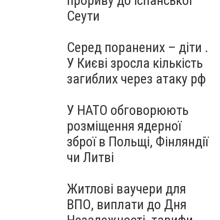
прориву до іспанської
Сеути
Серед поранених – діти .
У Києві зросла кількість
загиблих через атаку рф
У НАТО обговорюють
розміщення ядерної
зброї в Польщі, Фінляндії
чи Литві
Житлові ваучери для
ВПО, виплати до Дня