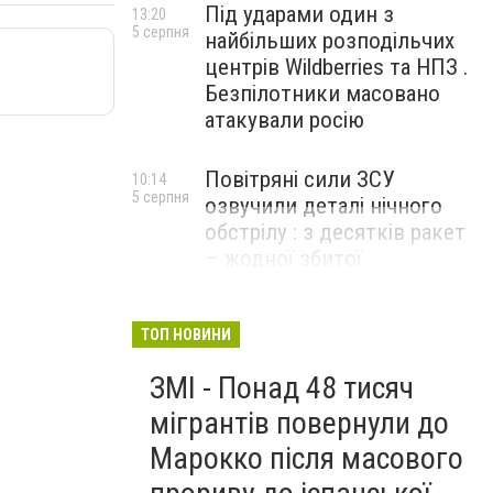
Під ударами один з
13:20
5 серпня
найбільших розподільчих
центрів Wildberries та НПЗ .
Безпілотники масовано
атакували росію
Повітряні сили ЗСУ
10:14
5 серпня
озвучили деталі нічного
обстрілу : з десятків ракет
– жодної збитої
ТОП НОВИНИ
ЗМІ - Понад 48 тисяч
мігрантів повернули до
Марокко після масового