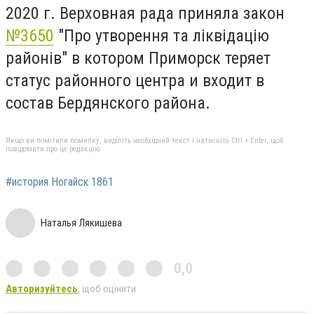
2020 г. Верховная рада приняла закон
№3650
"Про утворення та ліквідацію
районів" в котором Приморск теряет
статус районного центра и входит в
состав Бердянского района.
Якщо ви помітили помилку, виділіть необхідний текст і натисніть Ctrl + Enter, щоб
повідомити про це редакцію
#история Ногайск 1861
Наталья Лякишева
0,0
Авторизуйтесь
, щоб оцінити