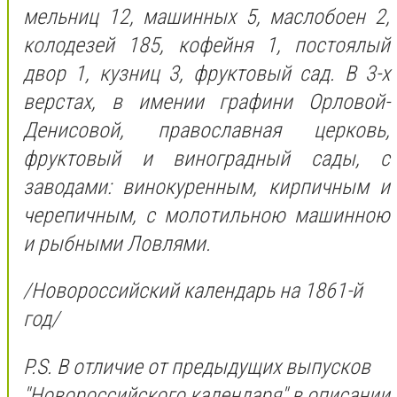
мельниц 12, машинных 5, маслобоен 2,
колодезей 185, кофейня 1, постоялый
двор 1, кузниц 3, фруктовый сад. В 3-х
верстах, в имении графини Орловой-
Денисовой, православная церковь,
фруктовый и виноградный сады, с
заводами: винокуренным, кирпичным и
черепичным, с молотильною машинною
и рыбными Ловлями.
/Новороссийский календарь на 1861-й
год/
P.S. В отличие от предыдущих выпусков
"Новороссийского календаря" в описании