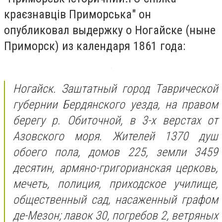
краєзнавців Приморська" он
опубликовал выдержку о Ногайске (ныне
Приморск) из календаря 1861 года:
Ногайск. Заштатный город Таврической
губернии Бердянского уезда, на правом
берегу р. Обиточной, в 3-х верстах от
Азовского моря. Жителей 1370 душ
обоего пола, домов 225, земли 3459
десятин, армяно-григорианская церковь,
мечеть, полиция, приходское училище,
общественный сад, насаженный графом
де-Мезон; лавок 30, погребов 2, ветряных