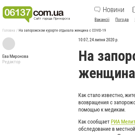
Новини
Вакансії
Погода
Головна
На запорожском курорте отдыхала женщина с CОVID-19
10:07, 24 липня 2020 р.
На запор
Ева Миронова
Редактор
женщина 
Как стало известно, жит
возвращения с запорожск
помощью к медикам.
Как сообщает
РИА Мели
обследование в местной