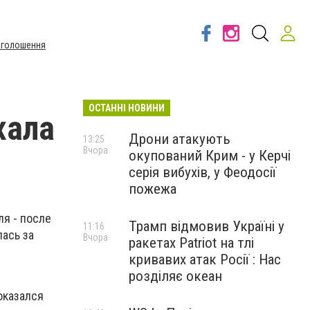
Оголошення
ОСТАННІ НОВИНИ
хала
Дрони атакують
13:25
Вчора
окупований Крим - у Керчі
серія вибухів, у Феодосії
пожежа
ля - после
Трамп відмовив Україні у
11:16
лась за
Вчора
ракетах Patriot на тлі
кривавих атак Росії : Нас
розділяє океан
е
оказался