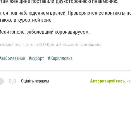
этим женщине поставили двухстороннюю пневмонию.
ится под наблюдением врачей. Проверяются ее контакты п
 также в курортной зоне.
 Мелитополе, заболевший коронавирусом.
бхідний текст і натисніть Ctrl + Enter, щоб повідомити про це редакцію
#заболевание
#курорт
#Кирилловка
0,0
Оцініть першим
Авторизируйтесь
, ч