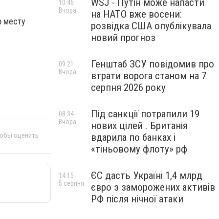
WSJ - Путін може напасти
10:46
Вчора
на НАТО вже восени:
о месту
розвідка США опублікувала
новий прогноз
Генштаб ЗСУ повідомив про
09:21
Вчора
втрати ворога станом на 7
серпня 2026 року
Під санкції потрапили 19
08:34
Вчора
нових цілей . Британія
тобы оценить
вдарила по банках і
«тіньовому флоту» рф
ЄС дасть Україні 1,4 млрд
14:15
5 серпня
євро з заморожених активів
РФ після нічної атаки