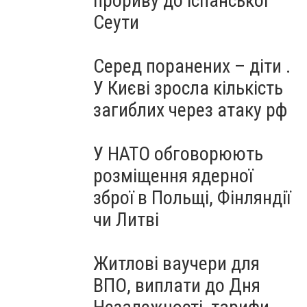
прориву до іспанської
Сеути
Серед поранених – діти .
У Києві зросла кількість
загиблих через атаку рф
У НАТО обговорюють
розміщення ядерної
зброї в Польщі, Фінляндії
чи Литві
Житлові ваучери для
ВПО, виплати до Дня