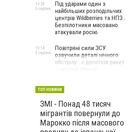
Під ударами один з
13:20
5 серпня
найбільших розподільчих
центрів Wildberries та НПЗ .
Безпілотники масовано
атакували росію
Повітряні сили ЗСУ
10:14
5 серпня
озвучили деталі нічного
обстрілу : з десятків ракет
– жодної збитої
ТОП НОВИНИ
ЗМІ - Понад 48 тисяч
мігрантів повернули до
Марокко після масового