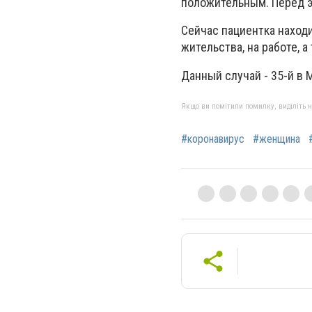
положительным. Перед 
Сейчас пациентка наход
жительства, на работе, а
Данный случай - 35-й в
Якщо ви помітили помилку, виділіть нео
#коронавирус
#женщина