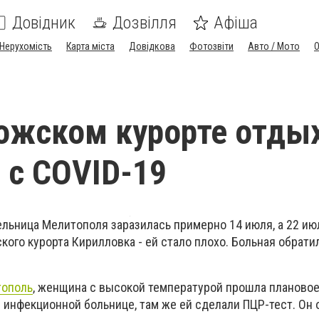
Довідник
Дозвілля
Афіша
Нерухомість
Карта міста
Довідкова
Фотозвіти
Авто / Мото
ожском курорте отды
с CОVID-19
ельница Мелитополя заразилась примерно 14 июля, а 22 ию
ого курорта Кирилловка - ей стало плохо. Больная обрати
тополь
, женщина с высокой температурой прошла планово
 инфекционной больнице, там же ей сделали ПЦР-тест. Он 