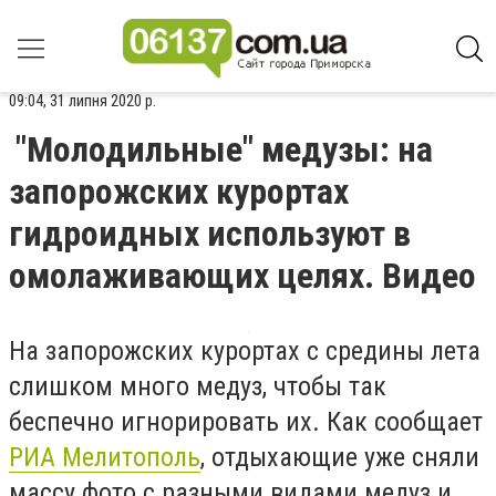
09:04, 31 липня 2020 р.
"Молодильные" медузы: на
запорожских курортах
гидроидных используют в
омолаживающих целях. Видео
На запорожских курортах с средины лета
слишком много медуз, чтобы так
беспечно игнорировать их. Как сообщает
РИА Мелитополь
, отдыхающие уже сняли
массу фото с разными видами медуз и