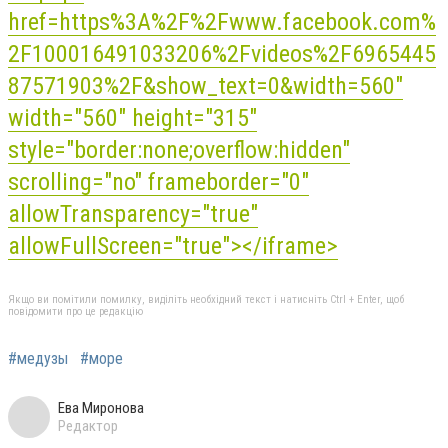
href=https%3A%2F%2Fwww.facebook.com%
2F100016491033206%2Fvideos%2F6965445
87571903%2F&show_text=0&width=560"
width="560" height="315"
style="border:none;overflow:hidden"
scrolling="no" frameborder="0"
allowTransparency="true"
allowFullScreen="true"></iframe>
Якщо ви помітили помилку, виділіть необхідний текст і натисніть Ctrl + Enter, щоб
повідомити про це редакцію
#медузы
#море
Ева Миронова
Редактор