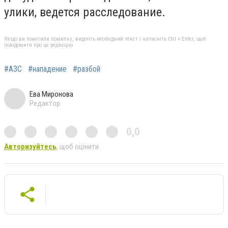
улики, ведется расследование.
Якщо ви помітили помилку, виділіть необхідний текст і натисніть Ctrl + Enter, щоб
повідомити про це редакцію
#АЗС
#нападение
#разбой
Ева Миронова
Редактор
0,0
Авторизуйтесь
, щоб оцінити