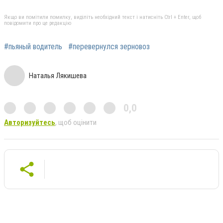
Якщо ви помітили помилку, виділіть необхідний текст і натисніть Ctrl + Enter, щоб
повідомити про це редакцію
#пьяный водитель
#перевернулся зерновоз
Наталья Лякишева
0,0
Авторизуйтесь
, щоб оцінити