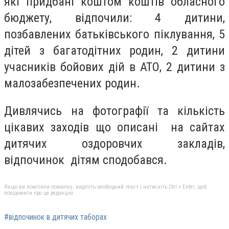
які придбані коштом коштів обласного
бюджету, відпочили: 4 дитини,
позбавлених батьківського піклування, 5
дітей з багатодітних родин, 2 дитини
учасників бойових дій в АТО, 2 дитини з
малозабезпечених родин.
Дивлячись на фотографії та кількість
цікавих заходів що описані на сайтах
дитячих оздоровчих закладів,
відпочинок дітям сподобався.
Якщо ви помітили помилку, виділіть необхідний текст і натисніть Ctrl + Enter, щоб
повідомити про це редакцію
#відпочинок в дитячих таборах