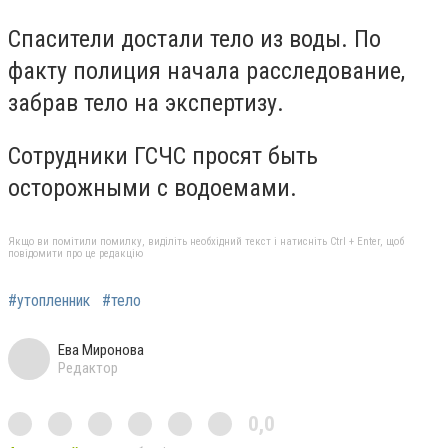
Спасители достали тело из воды. По
факту полиция начала расследование,
забрав тело на экспертизу.
Сотрудники ГСЧС просят быть
осторожными с водоемами.
Якщо ви помітили помилку, виділіть необхідний текст і натисніть Ctrl + Enter, щоб
повідомити про це редакцію
#утопленник
#тело
Ева Миронова
Редактор
0,0