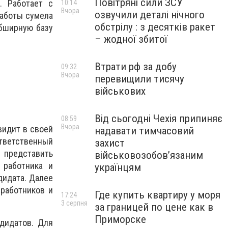
Повітряні сили ЗСУ
. Работает с
10:14
Вчора
озвучили деталі нічного
работы сумела
обстрілу : з десятків ракет
обширную базу
– жодної збитої
Втрати рф за добу
09:32
Вчора
перевищили тисячу
військових
Від сьогодні Чехія припиняє
08:59
Вчора
видит в своей
надавати тимчасовий
тветственный
захист
 представить
військовозобов’язаним
 работника и
українцям
дидата. Далее
работников и
Где купить квартиру у моря
17:24
3 серпня
за границей по цене как в
Приморске
дидатов. Для