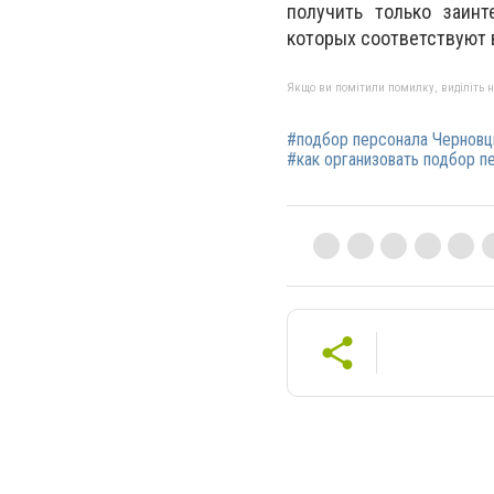
получить только заин
которых соответствуют 
Якщо ви помітили помилку, виділіть нео
#подбор персонала Чернов
#как организовать подбор п