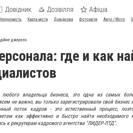
Довідник
Дозвілля
Афіша
Нерухомість
Карта міста
Довідкова
Фотозвіти
Авто / Мото
дійне джерело
ерсонала: где и как на
циалистов
любого владельца бизнеса, это одна из самых бол
всем не важно, вы только зарегистрировали свой бизнес 
нный поток кадров - это естественный процесс, поэт
оветам как эффективно и быстро найти необходимого 
сь к рекрутерам кадрового агентства "ЛИДЕР-ЛТД".