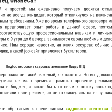
ец бизнеса?
ый и простой: мы ежедневно получаем десятки отзы
но не всегда кандидат, который откликнулся на вакансию
ным требованиям. Уже во время телефонного разговора 
сия предполагает опыт работы в данной сфере, поэт
 соответствующую профессиональным навыкам и личны
еры с 9 утра до 6 вечера, занимаются своим любимым дело
нее. Нам хорошо известно, на каких ресурсах обычно 
даж, а какой job-сайт привлекает бухгалтеров.
Подбор персонала кадровым агентством Лидер ЛТД
персонала не такой тяжелый, как кажется. Но вы должн
рутинга не мало времени: грамотно провести рекламн
ва в бюджет, а также быть готовым к потоку звонков,
ыставили свое резюме, но не откликнулись на вашу вак
те обратиться к специалистам
кадрового агентства 