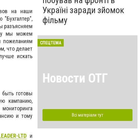
побував на фронті в
Україні заради зйомок
вов на наши
фільму
 "Бухгалтер",
мы разъясняем
ому мы можем
м пожеланиям
СПЕЦТЕМА
м, что делает
лучше искать
Новости ОТГ
ы быть готовы
ую кампанию,
 мониторинга
Всі матеріали тут
ансию и тому
LEADER-LTD
и