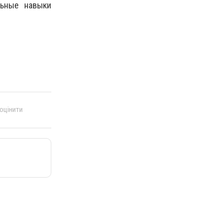
льные навыки
 оцінити