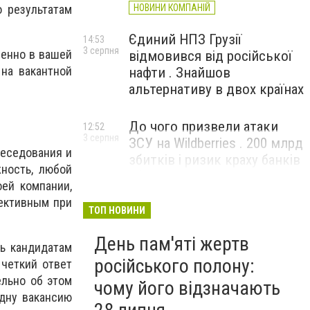
НОВИНИ КОМПАНІЙ
о результатам
Єдиний НПЗ Грузії
14:53
3 серпня
менно в вашей
відмовився від російської
 на вакантной
нафти . Знайшов
альтернативу в двох країнах
До чого призвели атаки
12:52
3 серпня
ЗСУ на Wildberries . 200 млрд
беседования и
збитків і ризик краху банків
ность, любой
рф
ей компании,
ективным при
ТОП НОВИНИ
День пам'яті жертв
зь кандидатам
російського полону:
 четкий ответ
ельно об этом
чому його відзначають
одну вакансию