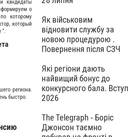
28 липня
чи кандидаты
нформируем о
 по которому
Як військовим
ктор, который
відновити службу за
 ".
новою процедурою .
ета
Повернення після СЗЧ
Які регіони дають
найвищий бонус до
конкурсного бала. Вступ
шего региона.
2026
ень быстро.
The Telegraph - Боріс
ансию
Джонсон таємно