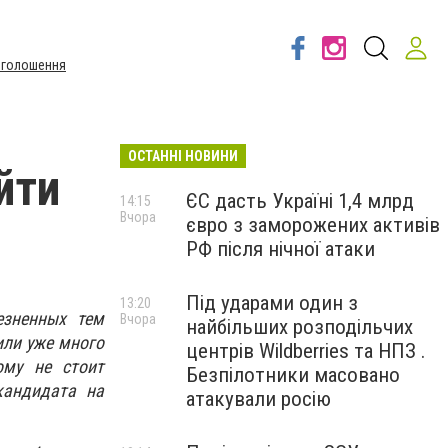
Оголошення
ОСТАННІ НОВИНИ
йти
ЄС дасть Україні 1,4 млрд
14:15
Вчора
євро з заморожених активів
РФ після нічної атаки
Під ударами один з
13:20
езненных тем
Вчора
найбільших розподільчих
или уже много
центрів Wildberries та НПЗ .
ому не стоит
Безпілотники масовано
кандидата на
атакували росію