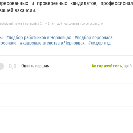
тересованных и проверенных кандидатов, профессиона
вашей вакансии.
бхідний текст і натисніть Ctrl + Enter, щоб повідомити про це редакцію
цы
#подбор работников в Черновцах
#подбор персонала
ерсонала
#кадровые агенства в Черновцах
#лидер лтд
0,0
Оцініть першим
Авторизуйтесь
, щоб