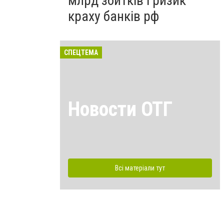
млрд збитків і ризик
краху банків рф
СПЕЦТЕМА
Новости ОТГ
Всі матеріали тут