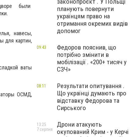
законопроєкт . У Польщі
о дворе были
планують повернути
лки.
українцям право на
отримання окремих видів
допомог
лья, навесы,
ы для картин,
Федоров пояснив, що
09:43
потрібно змінити в
мобілізації . «200+ тисяч у
сладкой ваты
СЗЧ»
Результати опитування .
08:11
Що українці думають про
заторы ОСМД,
відставку Федорова та
Сирського
Дрони атакують
13:25
7 серпня
окупований Крим - у Керчі