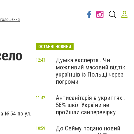
Оголошення
ОСТАННІ НОВИНИ
село
Думка експерта . Чи
12:43
можливий масовий відтік
українців із Польщі через
погроми
Антисанітарія в укриттях .
11:42
56% шкіл України не
пройшли санперевірку
ма №54 по ул.
До Сейму подано новий
10:59