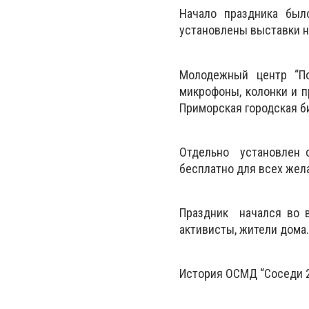
Начало праздника был
установлены выставки н
Молодежный центр “По
микрофоны, колонки и п
Приморская городская б
Отдельно установлен с
бесплатно для всех жел
Праздник начался во в
активисты, жители дома
История ОСМД “Соседи 20