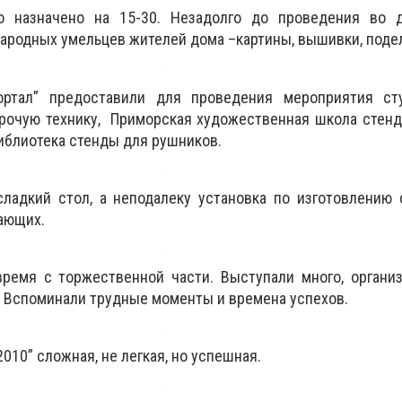
о назначено на 15-30. Незадолго до проведения в
ародных умельцев жителей дома –картины, вышивки, поде
ртал” предоставили для проведения мероприятия сту
рочую технику, Приморская художественная школа стенд
иблиотека стенды для рушников.
ладкий стол, а неподалеку установка по изготовлению 
ающих.
ремя с торжественной части. Выступали много, органи
. Вспоминали трудные моменты и времена успехов.
10” сложная, не легкая, но успешная.