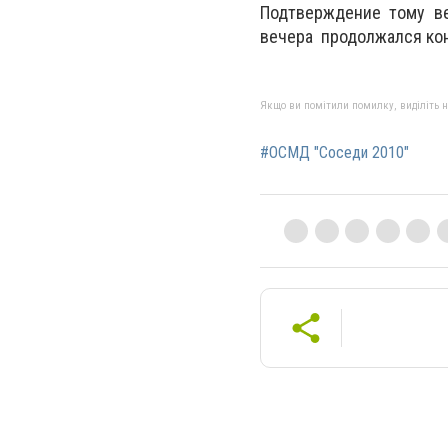
Подтверждение тому в
вечера продолжался кон
Якщо ви помітили помилку, виділіть нео
#ОСМД "Соседи 2010"