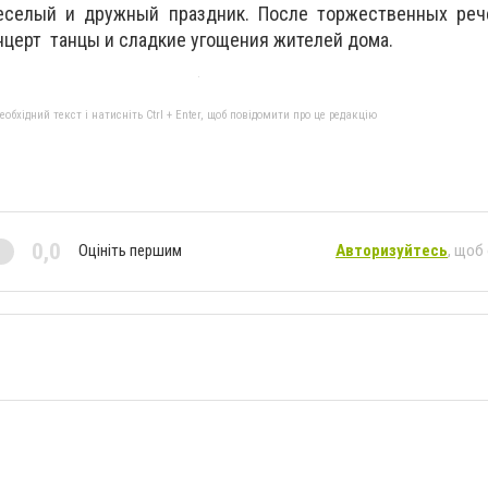
еселый и дружный праздник. После торжественных реч
церт танцы и сладкие угощения жителей дома.
бхідний текст і натисніть Ctrl + Enter, щоб повідомити про це редакцію
0,0
Оцініть першим
Авторизуйтесь
, щоб