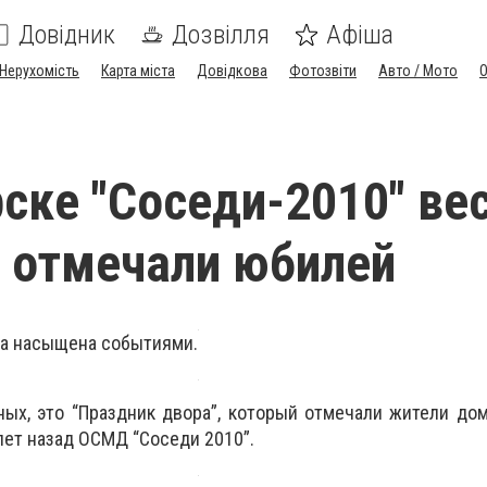
Довідник
Дозвілля
Афіша
Нерухомість
Карта міста
Довідкова
Фотозвіти
Авто / Мото
ске "Соседи-2010" ве
 отмечали юбилей
а насыщена событиями.
ых, это “Праздник двора”, который отмечали жители до
лет назад ОСМД “Соседи 2010”.