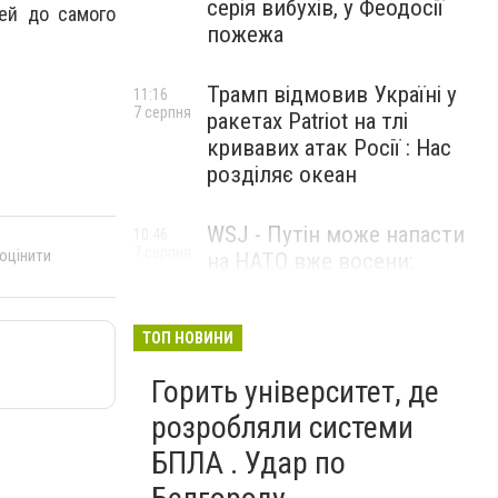
серія вибухів, у Феодосії
ей до самого
пожежа
Трамп відмовив Україні у
11:16
7 серпня
ракетах Patriot на тлі
кривавих атак Росії : Нас
розділяє океан
WSJ - Путін може напасти
10:46
7 серпня
 оцінити
на НАТО вже восени:
розвідка США опублікувала
новий прогноз
ТОП НОВИНИ
Горить університет, де
розробляли системи
БПЛА . Удар по