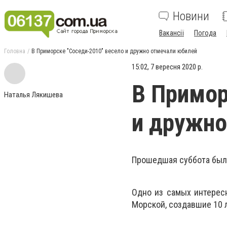
Новини
Вакансії
Погода
Головна
В Приморске "Соседи-2010" весело и дружно отмечали юбилей
15:02, 7 вересня 2020 р.
В Примор
Наталья Лякишева
и дружно
Прошедшая суббота был
Одно из самых интересн
Морской, создавшие 10 