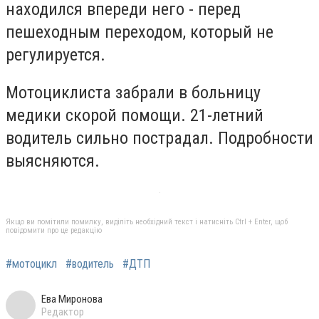
находился впереди него - перед
пешеходным переходом, который не
регулируется.
Мотоциклиста забрали в больницу
медики скорой помощи. 21-летний
водитель сильно пострадал. Подробности
выясняются.
Якщо ви помітили помилку, виділіть необхідний текст і натисніть Ctrl + Enter, щоб
повідомити про це редакцію
#мотоцикл
#водитель
#ДТП
Ева Миронова
Редактор