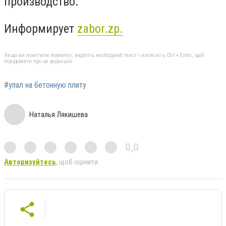
производство.
Информирует
zabor.zp.
Якщо ви помітили помилку, виділіть необхідний текст і натисніть Ctrl + Enter, щоб
повідомити про це редакцію
#упал на бетонную плиту
Наталья Лякишева
0,0
Авторизуйтесь
, щоб оцінити