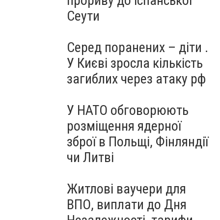
прориву до іспанської
Сеути
Серед поранених – діти .
У Києві зросла кількість
загиблих через атаку рф
У НАТО обговорюють
розміщення ядерної
зброї в Польщі, Фінляндії
чи Литві
Житлові ваучери для
ВПО, виплати до Дня