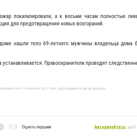
ожар локализировали, а к восьми часам полностью лик
кция для предотвращения новых возгораний.
доме нашли тело 69-летнего мужчины владельца дома б
а устанавливается. Правоохранители проводят следственн
бхідний текст і натисніть Ctrl + Enter, щоб повідомити про це редакцію
0,0
Оцініть першим
Авторизуйтесь
, щоб