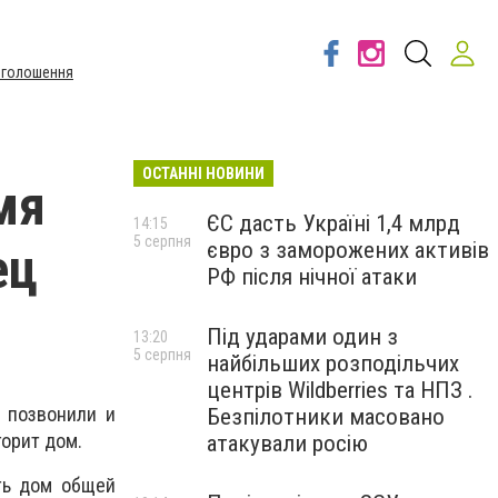
Оголошення
ОСТАННІ НОВИНИ
мя
ЄС дасть Україні 1,4 млрд
14:15
5 серпня
євро з заморожених активів
ец
РФ після нічної атаки
Під ударами один з
13:20
5 серпня
найбільших розподільчих
центрів Wildberries та НПЗ .
 позвонили и
Безпілотники масовано
горит дом.
атакували росію
ть дом общей