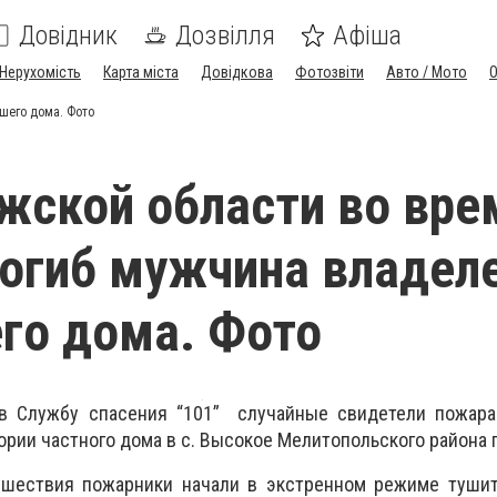
Довідник
Дозвілля
Афіша
Нерухомість
Карта міста
Довідкова
Фотозвіти
Авто / Мото
шего дома. Фото
жской области во вре
огиб мужчина владел
го дома. Фото
в Службу спасения “101” случайные свидетели пожара
ории частного дома в с. Высокое Мелитопольского района 
сшествия пожарники начали в экстренном режиме туши