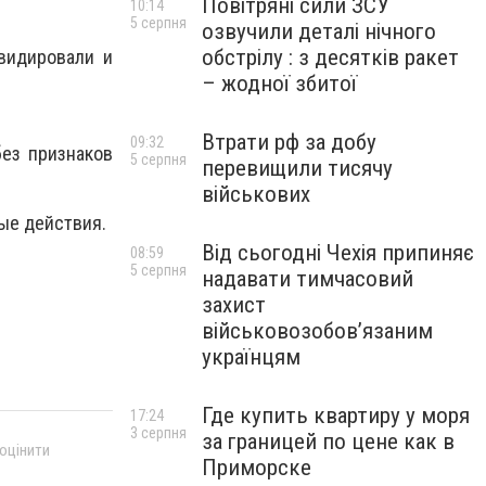
Повітряні сили ЗСУ
10:14
5 серпня
озвучили деталі нічного
обстрілу : з десятків ракет
видировали и
– жодної збитої
Втрати рф за добу
09:32
ез признаков
5 серпня
перевищили тисячу
військових
ые действия.
Від сьогодні Чехія припиняє
08:59
5 серпня
надавати тимчасовий
захист
військовозобов’язаним
українцям
Где купить квартиру у моря
17:24
3 серпня
за границей по цене как в
 оцінити
Приморске