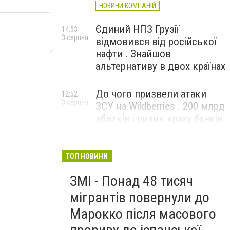
НОВИНИ КОМПАНІЙ
Єдиний НПЗ Грузії
14:53
3 серпня
відмовився від російської
нафти . Знайшов
альтернативу в двох країнах
До чого призвели атаки
12:52
3 серпня
ЗСУ на Wildberries . 200 млрд
збитків і ризик краху банків
рф
ТОП НОВИНИ
ЗМІ - Понад 48 тисяч
мігрантів повернули до
Марокко після масового