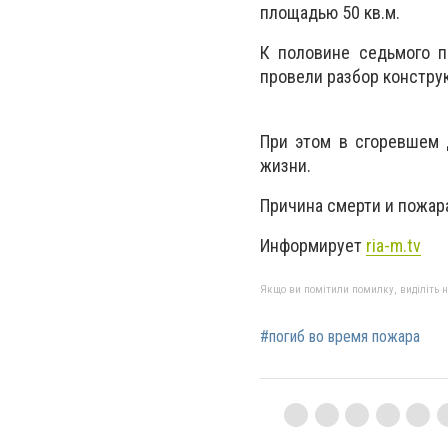
площадью 50 кв.м.
К половине седьмого п
провели разбор констру
При этом в сгоревшем 
жизни.
Причина смерти и пожар
Информирует
ria-m.tv
Якщо ви помітили помилку, виділіть нео
#погиб во время пожара