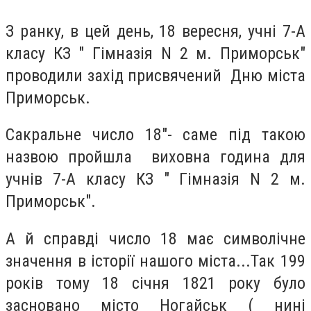
З ранку, в цей день, 18 вересня, учні 7-А
класу КЗ " Гімназія N 2 м. Приморськ"
проводили захід присвячений Дню міста
Приморськ.
Сакральне число 18"- саме під такою
назвою пройшла виховна година для
учнів 7-А класу КЗ " Гімназія N 2 м.
Приморськ".
А й справді число 18 має символічне
значення в історії нашого міста...Так 199
років тому 18 січня 1821 року було
засновано місто Ногайськ ( нині