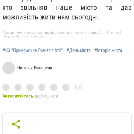
хто звільняв наше місто та дав
можливість жити нам сьогодні.
Якщо ви помітили помилку, виділіть необхідний текст і натисніть Ctrl + Enter, щоб
повідомити про це редакцію
#КЗ "Приморська Гімназія №2"
#День міста
#Історія міста
Наталья Лякишева
0,0
Авторизуйтесь
, щоб оцінити