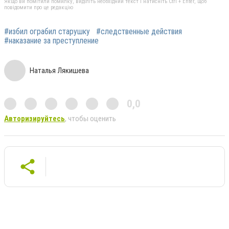
Якщо ви помітили помилку, виділіть необхідний текст і натисніть Ctrl + Enter, щоб
повідомити про це редакцію
#избил ограбил старушку
#следственные действия
#наказание за преступление
Наталья Лякишева
0,0
Авторизируйтесь
, чтобы оценить