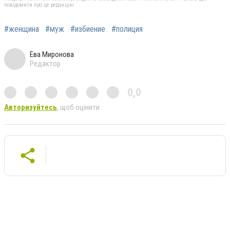
повідомити про це редакцію
#женщина
#муж
#избиение
#полиция
Ева Миронова
Редактор
0,0
Авторизуйтесь
, щоб оцінити