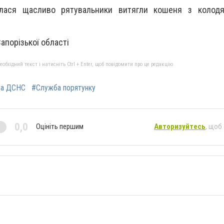
алася щасливо рятувальники витягли кошеня з колодя
порізької області
бхідний текст і натисніть Ctrl + Enter, щоб повідомити про це редакцію
ба ДСНС
#Служба порятунку
0,0
Оцініть першим
Авторизуйтесь
, щоб