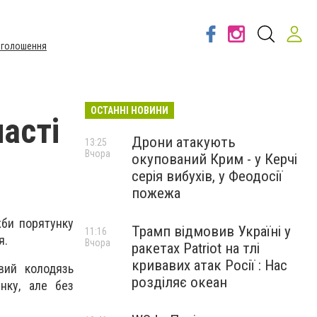
Оголошення
ОСТАННІ НОВИНИ
асті
Дрони атакують
13:25
Вчора
окупований Крим - у Керчі
серія вибухів, у Феодосії
пожежа
жби порятунку
Трамп відмовив Україні у
11:16
я.
Вчора
ракетах Patriot на тлі
кривавих атак Росії : Нас
вий колодязь
розділяє океан
нку, але без