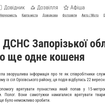
Довідник
Дозвілля
Афіша
Нерухомість
Карта міста
Довідкова
Фотозвіти
Авто / Мото
ДСНС Запорізької обл
о ще одне кошеня
ла зворушлива інформація про те як співробітники слу
у із сіл Оріхівського району, ця подія відбулась 22 вересн
омогу врятувати пухнастика який попав у 15-метро
. Полог. Вони самотужки намагалися врятувати твари
це було неможливо зробити.