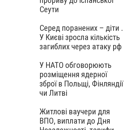
прориву до іспанської
Сеути
Серед поранених – діти .
У Києві зросла кількість
загиблих через атаку рф
У НАТО обговорюють
розміщення ядерної
зброї в Польщі, Фінляндії
чи Литві
Житлові ваучери для
ВПО, виплати до Дня