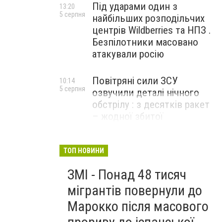
Під ударами один з
13:20
5 серпня
найбільших розподільчих
центрів Wildberries та НПЗ .
Безпілотники масовано
атакували росію
Повітряні сили ЗСУ
10:14
5 серпня
озвучили деталі нічного
обстрілу : з десятків ракет
– жодної збитої
ТОП НОВИНИ
ЗМІ - Понад 48 тисяч
мігрантів повернули до
Марокко після масового