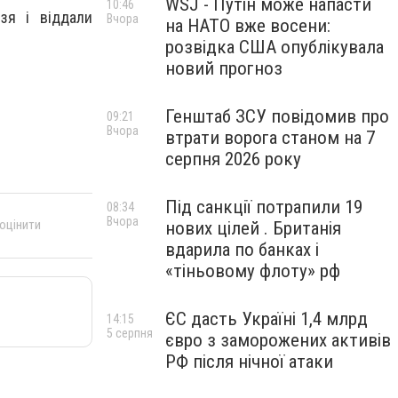
WSJ - Путін може напасти
10:46
зя і віддали
Вчора
на НАТО вже восени:
розвідка США опублікувала
новий прогноз
Генштаб ЗСУ повідомив про
09:21
Вчора
втрати ворога станом на 7
серпня 2026 року
Під санкції потрапили 19
08:34
Вчора
 оцінити
нових цілей . Британія
вдарила по банках і
«тіньовому флоту» рф
ЄС дасть Україні 1,4 млрд
14:15
5 серпня
євро з заморожених активів
РФ після нічної атаки