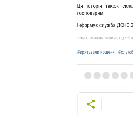
Ця історія також скл
господарям.
Інформує служба ДСНС За
Якщо ви помітили помилку, виділіть нео
#врятували кошеня
#служ