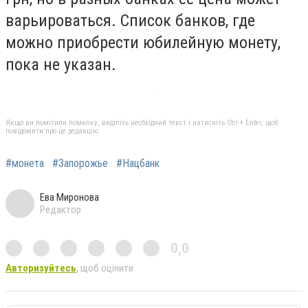
варьироваться. Список банков, где
можно приобрести юбилейную монету,
пока не указан.
Якщо ви помітили помилку, виділіть необхідний текст і натисніть Ctrl + Enter, щоб
повідомити про це редакцію
#монета
#Запорожье
#Нацбанк
Ева Миронова
Редактор
0,0
Авторизуйтесь
, щоб оцінити