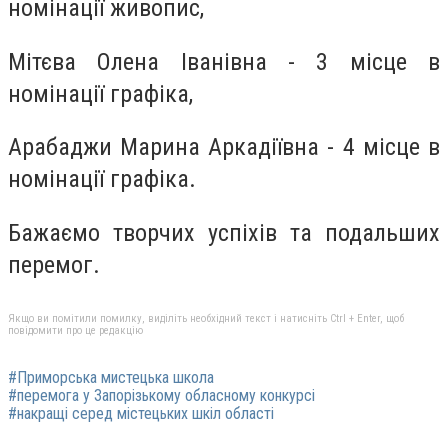
номінації живопис,
Мітєва Олена Іванівна - 3 місце в
номінації графіка,
Арабаджи Марина Аркадіївна - 4 місце в
номінації графіка.
Бажаємо творчих успіхів та подальших
перемог.
Якщо ви помітили помилку, виділіть необхідний текст і натисніть Ctrl + Enter, щоб
повідомити про це редакцію
#Приморська мистецька школа
#перемога у Запорізькому обласному конкурсі
#накращі серед містецьких шкіл області