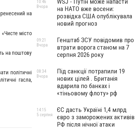
WSJ - Путін може напасти
10:46
Вчора
на НАТО вже восени:
перенесений на
розвідка США опублікувала
новий прогноз
 «Чисте місто
Генштаб ЗСУ повідомив про
09:21
Вчора
втрати ворога станом на 7
іть на поштову
серпня 2026 року
Під санкції потрапили 19
08:34
ати політичні
Вчора
нових цілей . Британія
ітичні гасла,
вдарила по банках і
«тіньовому флоту» рф
ЄС дасть Україні 1,4 млрд
14:15
5 серпня
євро з заморожених активів
РФ після нічної атаки