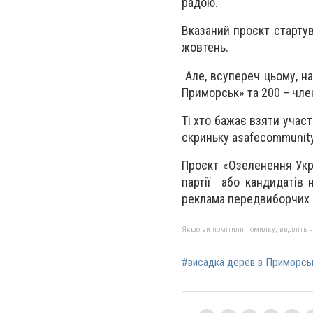
радою.
Вказаний проєкт стартув
жовтень.
Але, всупереч цьому, на
Приморськ» та 200 – чле
Ті хто бажає взяти учас
скриньку
asafecommunit
Проєкт «Озеленення Укра
партії або кандидатів 
реклама передвиборчих п
Якщо ви помітили помилку, виділіть нео
#висадка дерев в Приморсь