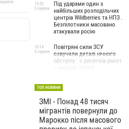
 оцінити
Під ударами один з
13:20
5 серпня
найбільших розподільчих
центрів Wildberries та НПЗ .
Безпілотники масовано
атакували росію
Повітряні сили ЗСУ
10:14
5 серпня
озвучили деталі нічного
обстрілу : з десятків ракет
– жодної збитої
ТОП НОВИНИ
ЗМІ - Понад 48 тисяч
мігрантів повернули до
Марокко після масового