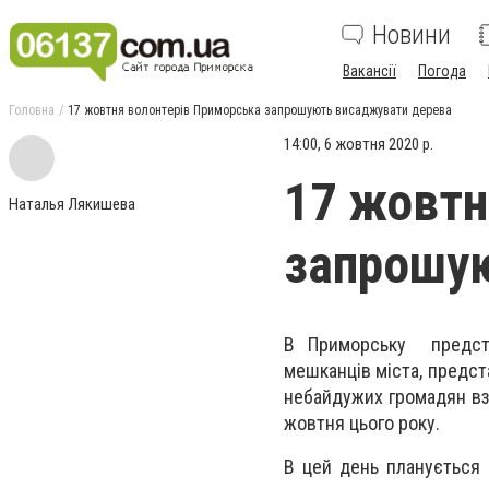
Новини
Вакансії
Погода
Головна
17 жовтня волонтерів Приморська запрошують висаджувати дерева
14:00, 6 жовтня 2020 р.
17 жовтн
Наталья Лякишева
запрошу
В Приморську представ
мешканців міста, предста
небайдужих громадян вз
жовтня цього року.
В цей день планується 