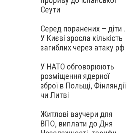
прориву до іспанської
Сеути
Серед поранених – діти .
У Києві зросла кількість
загиблих через атаку рф
У НАТО обговорюють
розміщення ядерної
зброї в Польщі, Фінляндії
чи Литві
Житлові ваучери для
ВПО, виплати до Дня