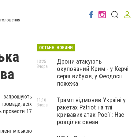
Оголошення
ОСТАННІ НОВИНИ
ька
Дрони атакують
13:25
Вчора
окупований Крим - у Керчі
ва
серія вибухів, у Феодосії
пожежа
, запрошують
Трамп відмовив Україні у
11:16
 громади, всіх
Вчора
ракетах Patriot на тлі
ь провести 17
кривавих атак Росії : Нас
розділяє океан
плені міською