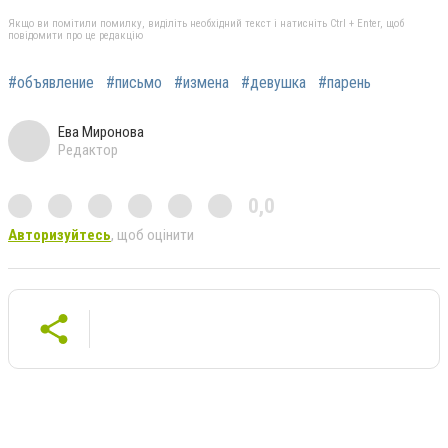
Якщо ви помітили помилку, виділіть необхідний текст і натисніть Ctrl + Enter, щоб
повідомити про це редакцію
#объявление
#письмо
#измена
#девушка
#парень
Ева Миронова
Редактор
0,0
Авторизуйтесь
, щоб оцінити