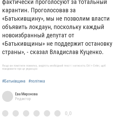
фактически проголосуют за тотальный
карантин. Проголосовав за
«Батькивщину», мы не позволим власти
объявить локдаун, поскольку каждый
новоизбранный депутат от
«Батькивщины» не поддержит остановку
страны», - сказал Владислав Куценко.
Якщо ви помітили помилку, виділіть необхідний текст і натисніть Ctrl + Enter, щоб
повідомити про це редакцію
#Батьківщина
#політика
Ева Миронова
Редактор
0,0