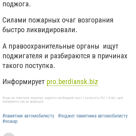
поджога.
Силами пожарных очаг возгорания
быстро ликвидировали.
А правоохранительные органы ищут
поджигателя и разбираются в причинах
такого поступка.
Информирует
pro.berdiansk.biz
Якщо ви помітили помилку, виділіть необхідний текст і натисніть Ctrl + Enter, щоб
повідомити про це редакцію
#памятник автомобилисту
#поджег памятника автомобилисту
#пожар