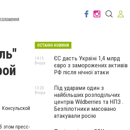
Оголошення
ОСТАННІ НОВИНИ
ль"
ЄС дасть Україні 1,4 млрд
14:15
Вчора
євро з заморожених активів
рой
РФ після нічної атаки
Під ударами один з
13:20
Вчора
найбільших розподільчих
центрів Wildberries та НПЗ .
. Консульской
Безпілотники масовано
атакували росію
б этом пресс-