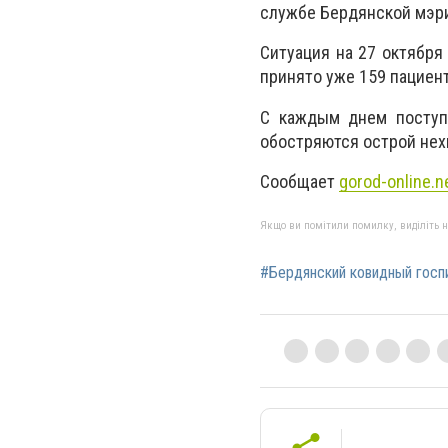
службе Бердянской мэр
Ситуация на 27 октября
принято уже 159 пациент
С каждым днем поступ
обостряются острой нех
Сообщает
gorod-online.n
Якщо ви помітили помилку, виділіть нео
#Бердянский ковидный госп