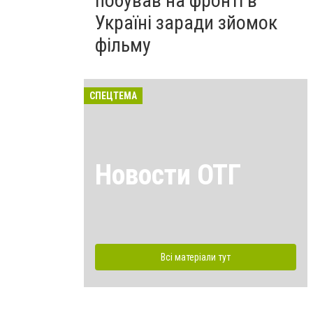
побував на фронті в
Україні заради зйомок
фільму
СПЕЦТЕМА
Новости ОТГ
Всі матеріали тут