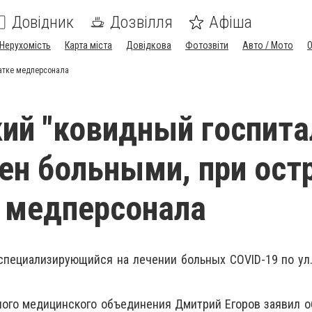
Довідник
Дозвілля
Афіша
Нерухомість
Карта міста
Довідкова
Фотозвіти
Авто / Мото
ватке медперсонала
ий "ковидный госпита
ен больными, при ост
 медперсонала
специализирующийся на лечении больных COVID-19 по ул
ого медицинского объединения Дмитрий Егоров заявил о