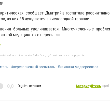
ии.
 критическая, сообщает Дмитрий,в госпитале рассчитанно
ов, из них 35 нуждаются в кислородной терапии.
ления больных увеличивается. Многочисленные пробле
ваткой медицинского персонала.
et
бхідний текст і натисніть Ctrl + Enter, щоб повідомити про це редакцію
италь
#переполненный госпиталь
#нехватка медперсонала
0,0
Оцініть першим
Авторизуйтесь
, щоб