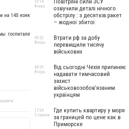
Повітряні сили ЗСУ
10:14
Вчора
озвучили деталі нічного
обстрілу : з десятків ракет
м на 140 коек
– жодної збитої
мы госпиталя
Втрати рф за добу
09:32
Вчора
перевищили тисячу
військових
Від сьогодні Чехія припиняє
08:59
Вчора
надавати тимчасовий
захист
військовозобов’язаним
українцям
 оцінити
Где купить квартиру у моря
17:24
3 серпня
за границей по цене как в
Приморске