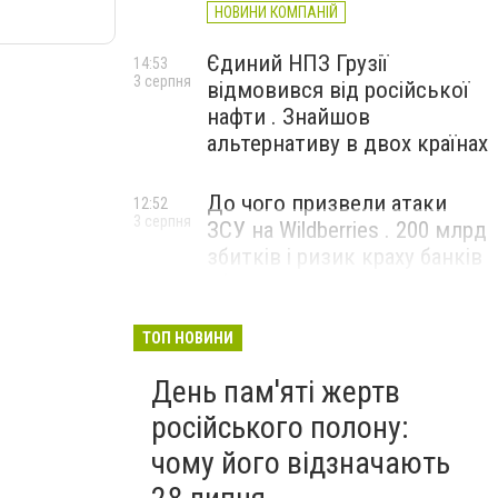
НОВИНИ КОМПАНІЙ
Єдиний НПЗ Грузії
14:53
3 серпня
відмовився від російської
нафти . Знайшов
альтернативу в двох країнах
До чого призвели атаки
12:52
3 серпня
ЗСУ на Wildberries . 200 млрд
збитків і ризик краху банків
рф
ТОП НОВИНИ
День пам'яті жертв
російського полону:
чому його відзначають