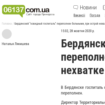
Новини
Вакансії
Погода
Головна
Бердянский "ковидный госпиталь" переполнен больными, при острой нех
15:02, 28 жовтня 2020 р.
Бердянск
Наталья Лякишева
переполн
нехватке
В Бердянске госпиталь 
переполнен.
Директор Территориальн