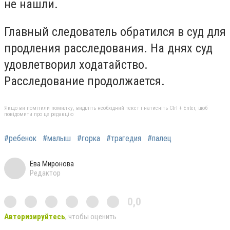
не нашли.
Главный следователь обратился в суд для
продления расследования. На днях суд
удовлетворил ходатайство.
Расследование продолжается.
Якщо ви помітили помилку, виділіть необхідний текст і натисніть Ctrl + Enter, щоб
повідомити про це редакцію
#ребенок
#малыш
#горка
#трагедия
#палец
Ева Миронова
Редактор
0,0
Авторизируйтесь
, чтобы оценить