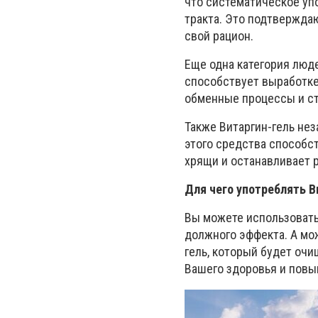
что систематическое уп
тракта. Это подтвержда
свой рацион.
Еще одна категория люд
способствует выработке
обменные процессы и ст
Также Витаргин-гель не
этого средства способс
хрящи и останавливает 
Для чего употреблять В
Вы можете использовать
должного эффекта. А мо
гель, который будет оч
Вашего здоровья и пов