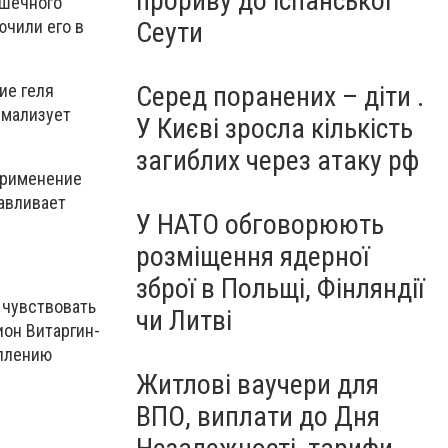
прориву до іспанської
ишечного
ючили его в
Сеути
ие геля
Серед поранених – діти .
рмализует
У Києві зросла кількість
загиблих через атаку рф
Применение
авливает
У НАТО обговорюють
розміщення ядерної
зброї в Польщі, Фінляндії
 чувствовать
чи Литві
ион
Витаргин-
еплению
Житлові ваучери для
ВПО, виплати до Дня