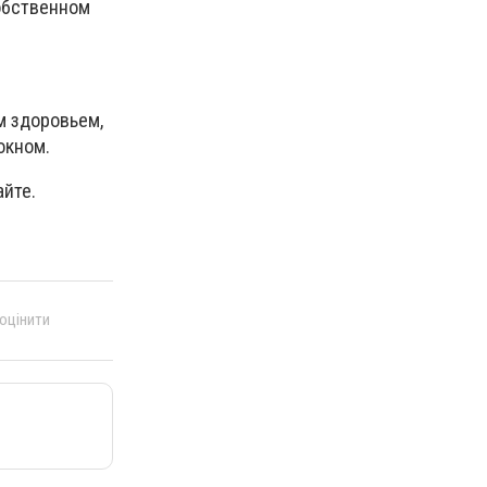
обственном
м здоровьем,
окном.
айте.
 оцінити