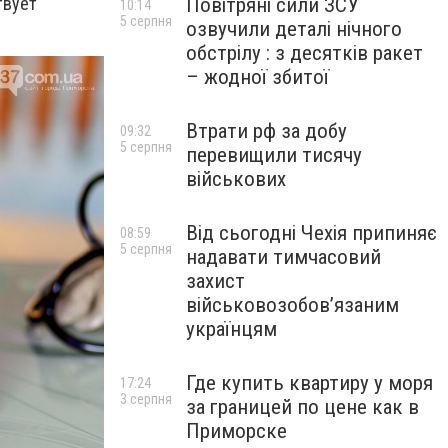
Повітряні сили ЗСУ
твует
10:14
5 серпня
озвучили деталі нічного
обстрілу : з десятків ракет
– жодної збитої
Втрати рф за добу
09:32
5 серпня
перевищили тисячу
військових
Від сьогодні Чехія припиняє
08:59
5 серпня
надавати тимчасовий
захист
військовозобов’язаним
українцям
Где купить квартиру у моря
17:24
3 серпня
за границей по цене как в
Приморске