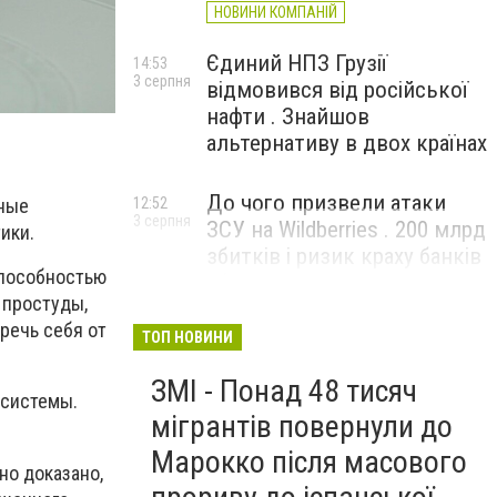
НОВИНИ КОМПАНІЙ
Єдиний НПЗ Грузії
14:53
3 серпня
відмовився від російської
нафти . Знайшов
альтернативу в двох країнах
До чого призвели атаки
12:52
иные
3 серпня
ЗСУ на Wildberries . 200 млрд
ики.
збитків і ризик краху банків
способностью
рф
 простуды,
речь себя от
ТОП НОВИНИ
ЗМІ - Понад 48 тисяч
 системы.
мігрантів повернули до
Марокко після масового
но доказано,