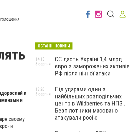
Оголошення
ОСТАННІ НОВИНИ
лять
ЄС дасть Україні 1,4 млрд
14:15
5 серпня
євро з заморожених активів
РФ після нічної атаки
Під ударами один з
13:20
одорослей и
5 серпня
найбільших розподільчих
аминами и
центрів Wildberries та НПЗ .
Безпілотники масовано
атакували росію
даря своему
кро- и