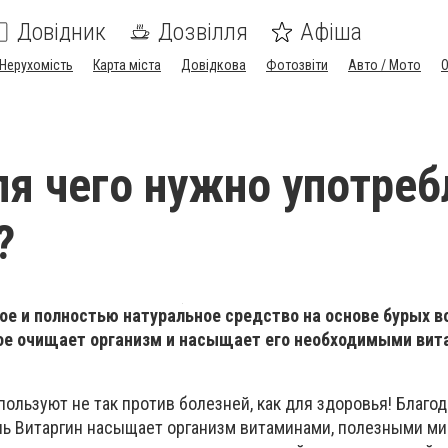
Довідник
Дозвілля
Афіша
Нерухомість
Карта міста
Довідкова
Фотозвіти
Авто / Мото
ля чего нужно употреб
?
ное и полностью натуральное средство на основе бурых в
рое очищает организм и насыщает его необходимыми вит
пользуют не так против болезней, как для здоровья! Благо
ель Витаргин насыщает организм витаминами, полезными ми