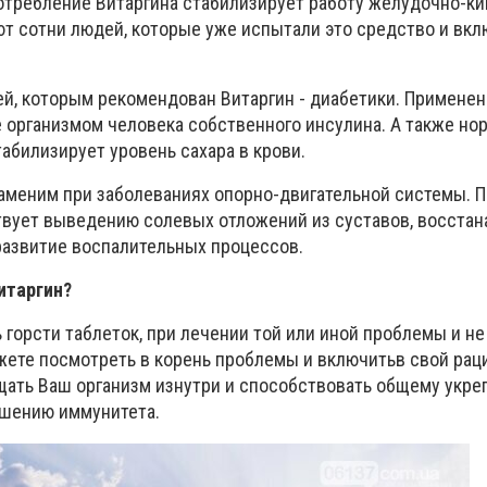
отребление Витаргина стабилизирует работу желудочно-к
ют сотни людей, которые
уже
исп
ытали
это средство и вкл
ей, которым рекомендован Витаргин - диабетики. Применен
 организмом человека собственного инсулина. А также но
абилизирует уровень сахара в крови.
заменим при заболеваниях опорно-двигательной системы. 
твует выведению солевых отложений из суставов, восстан
развитие воспалительных процессов.
итаргин?
 горсти таблеток,
при лечении
той или иной проблемы и не
жете посмотреть в корень проблемы и
включитьв свой рац
ищать Ваш организм изнутри и способствовать общему укр
ышению иммунитета.