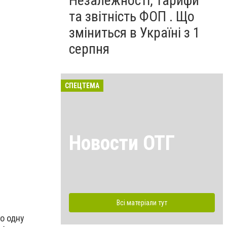
Незалежності, тарифи
та звітність ФОП . Що
зміниться в Україні з 1
серпня
СПЕЦТЕМА
Новости ОТГ
Всі матеріали тут
о одну