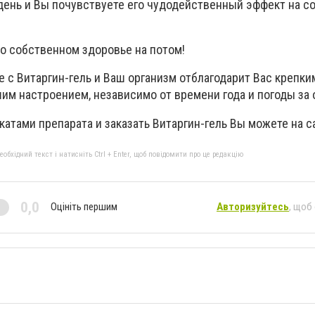
день и Вы почувствуете его чудодейственный эффект на с
 о собственном здоровье на потом!
е с Витаргин-гель и Ваш организм отблагодарит Вас крепки
им настроением, независимо от времени года и погоды за 
атами препарата и заказать Витаргин-гель Вы можете на с
бхідний текст і натисніть Ctrl + Enter, щоб повідомити про це редакцію
0,0
Оцініть першим
Авторизуйтесь
, щоб