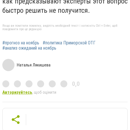
как предсказывают эксперты этот вопрос
быстро решить не получится.
Якщо ви помітили помилку, виділіть необхідний текст і натисніть Ctrl + Enter, щоб
повідомити про це редакцію
#прогноз на ноябрь
#политика Приморской ОТГ
#анализ ожиданий на ноябрь
Наталья Лякишева
0,0
Авторизуйтесь
, щоб оцінити