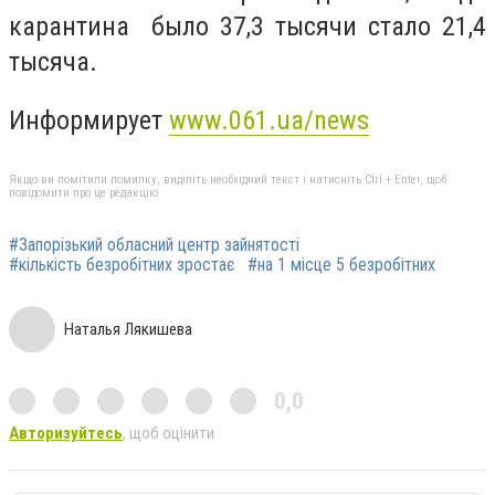
карантина было 37,3 тысячи стало 21,4
тысяча.
Информирует
www.061.ua/news
Якщо ви помітили помилку, виділіть необхідний текст і натисніть Ctrl + Enter, щоб
повідомити про це редакцію
#Запорізький обласний центр зайнятості
#кількість безробітних зростає
#на 1 місце 5 безробітних
Наталья Лякишева
0,0
Авторизуйтесь
, щоб оцінити