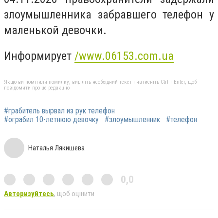
злоумышленника забравшего телефон у
маленькой девочки.
Информирует
/www.06153.com.ua
Якщо ви помітили помилку, виділіть необхідний текст і натисніть Ctrl + Enter, щоб
повідомити про це редакцію
#грабитель вырвал из рук телефон
#ограбил 10-летнюю девочку
#злоумышленник
#телефон
Наталья Лякишева
0,0
Авторизуйтесь
, щоб оцінити