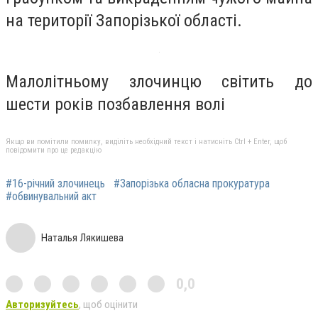
на території Запорізької області.
Малолітньому злочинцю світить до
шести років позбавлення волі
Якщо ви помітили помилку, виділіть необхідний текст і натисніть Ctrl + Enter, щоб
повідомити про це редакцію
#16-річний злочинець
#Запорізька обласна прокуратура
#обвинувальний акт
Наталья Лякишева
0,0
Авторизуйтесь
, щоб оцінити