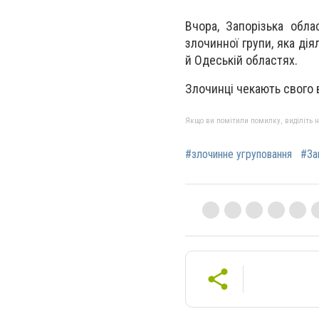
Вчора, Запорізька обл
злочинної групи, яка дія
й Одеській областях.
Злочинці чекають свого в
Якщо ви помітили помилку, виділіть нео
#злочинне угруповання
#За