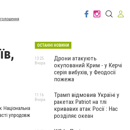
Оголошення
ОСТАННІ НОВИНИ
їв,
Дрони атакують
13:25
Вчора
окупований Крим - у Керчі
серія вибухів, у Феодосії
пожежа
Трамп відмовив Україні у
11:16
Вчора
ракетах Patriot на тлі
к Національна
кривавих атак Росії : Нас
ласті упродовж
розділяє океан