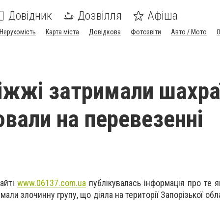
Довідник
Дозвілля
Афіша
Нерухомість
Карта міста
Довідкова
Фотозвіти
Авто / Мото
іжжі затримали шахра
ювали на перевезенні
сайті
www.06137.com.ua
публікувалась інформація про те я
мали злочинну групу, що діяла на території Запорізької об