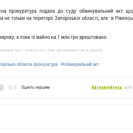
асна прокуратура подала до суду обвинувальний акт що
ла не тільки на території Запорізької області, але в Рівенсь
ироку, а поки їх майно на 1 млн грн арештовано.
бхідний текст і натисніть Ctrl + Enter, щоб повідомити про це редакцію
порізька обласна прокуратура
#обвинувальний акт
0,0
Оцініть першим
Авторизуйтесь
, щоб