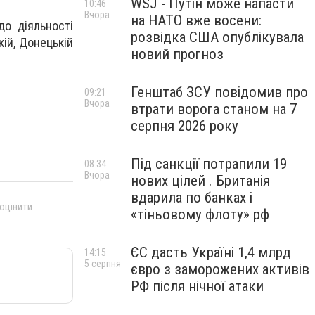
WSJ - Путін може напасти
10:46
Вчора
на НАТО вже восени:
до діяльності
розвідка США опублікувала
кій, Донецькій
новий прогноз
Генштаб ЗСУ повідомив про
09:21
Вчора
втрати ворога станом на 7
серпня 2026 року
Під санкції потрапили 19
08:34
Вчора
нових цілей . Британія
вдарила по банках і
 оцінити
«тіньовому флоту» рф
ЄС дасть Україні 1,4 млрд
14:15
5 серпня
євро з заморожених активів
РФ після нічної атаки