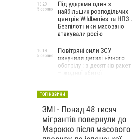
Під ударами один з
13:20
5 серпня
найбільших розподільчих
центрів Wildberries та НПЗ .
Безпілотники масовано
атакували росію
Повітряні сили ЗСУ
10:14
5 серпня
озвучили деталі нічного
обстрілу : з десятків ракет
– жодної збитої
ТОП НОВИНИ
ЗМІ - Понад 48 тисяч
мігрантів повернули до
Марокко після масового