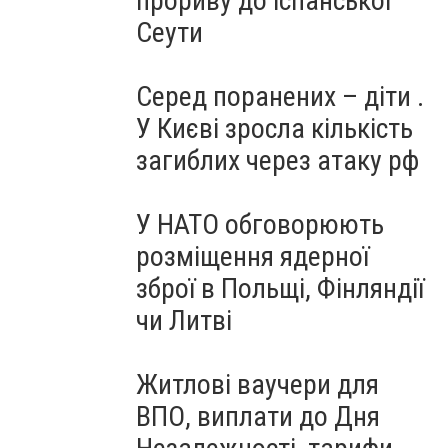
прориву до іспанської
Сеути
Серед поранених – діти .
У Києві зросла кількість
загиблих через атаку рф
У НАТО обговорюють
розміщення ядерної
зброї в Польщі, Фінляндії
чи Литві
Житлові ваучери для
ВПО, виплати до Дня