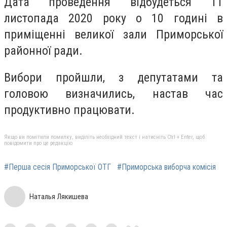
Дата проведення відбудеться 11
листопада 2020 року о 10 годині в
приміщенні великої зали Приморської
районної ради.
Вибори пройшли, з депутатами та
головою визначились, настав час
продуктивно працювати.
Якщо ви помітили помилку, виділіть необхідний текст і натисніть Ctrl + Enter, щоб
повідомити про це редакцію
#Перша сесія Приморської ОТГ
#Приморська виборча комісія
Наталья Лякишева