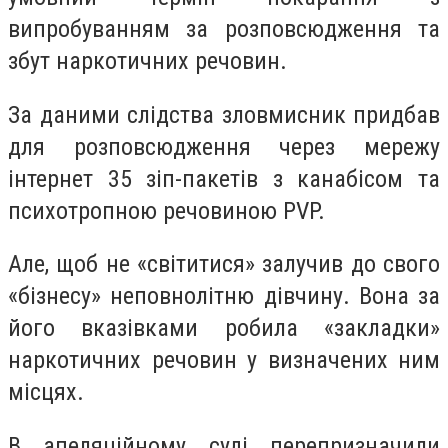
випробуванням за розповсюдження та
збут наркотичних речовин.
За даними слідства зловмисник придбав
для розповсюдження через мережу
інтернет 35 зіп-пакетів з канабісом та
психотропною речовиною PVP.
Але, щоб не «світитися» залучив до свого
«бізнесу» неповнолітню дівчину. Вона за
його вказівками робила «закладки»
наркотичних речовин у визначених ним
місцях.
В апеляційному суді перепризначили