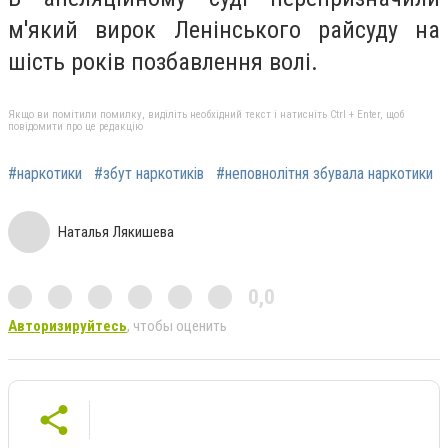
м'який вирок Ленінського райсуду на
шість років позбавлення волі.
Якщо ви помітили помилку, виділіть необхідний текст і натисніть Ctrl + Enter, щоб
повідомити про це редакцію
#наркотики
#збут наркотиків
#неповнолітня збувала наркотики
Наталья Лякишева
0,0
Авторизируйтесь
, чтобы оценить