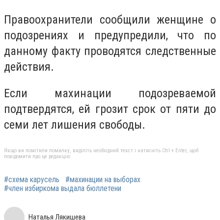
Правоохранители сообщили женщине о
подозрениях и предупредили, что по
данному факту проводятся следственные
действия.
Если махинации подозреваемой
подтвердятся, ей грозит срок от пяти до
семи лет лишения свободы.
Якщо ви помітили помилку, виділіть необхідний текст і натисніть Ctrl + Enter, щоб
повідомити про це редакцію
#схема карусель
#махинации на выборах
#член избиркома выдала бюллетени
Наталья Лякишева