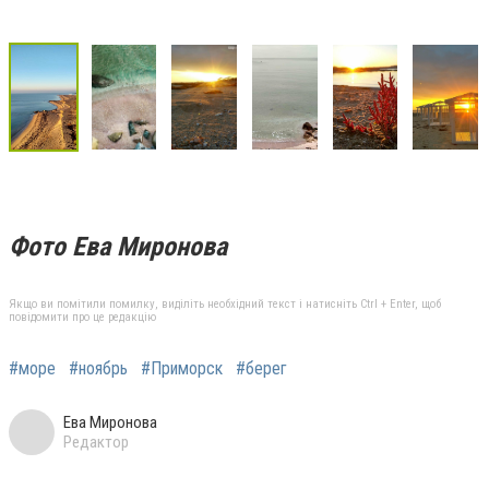
Фото Ева Миронова
Якщо ви помітили помилку, виділіть необхідний текст і натисніть Ctrl + Enter, щоб
повідомити про це редакцію
#море
#ноябрь
#Приморск
#берег
Ева Миронова
Редактор