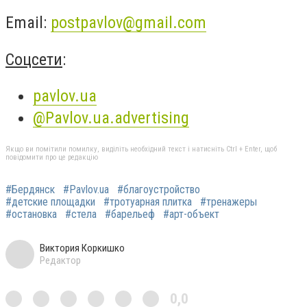
Email:
postpavlov@gmail.com
Соцсети
:
pavlov.ua
@Pavlov.ua.advertising
Якщо ви помітили помилку, виділіть необхідний текст і натисніть Ctrl + Enter, щоб
повідомити про це редакцію
#Бердянск
#Pavlov.ua
#благоустройство
#детские площадки
#тротуарная плитка
#тренажеры
#остановка
#стела
#барельеф
#арт-объект
Виктория Коркишко
Редактор
0,0