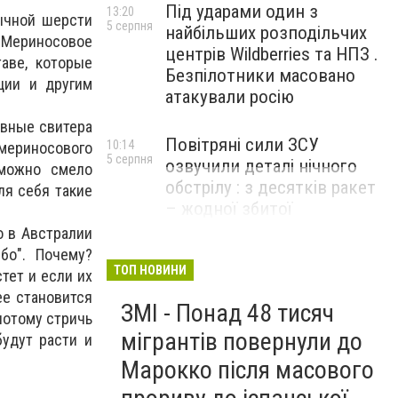
Під ударами один з
13:20
бычной шерсти
5 серпня
найбільших розподільчих
 Мериносовое
центрів Wildberries та НПЗ .
аве, которые
Безпілотники масовано
ции и другим
атакували росію
ивные свитера
Повітряні сили ЗСУ
10:14
ериносового
5 серпня
озвучили деталі нічного
 можно смело
обстрілу : з десятків ракет
ля себя такие
– жодної збитої
о в Австралии
бо". Почему?
ТОП НОВИНИ
тет и если их
ее становится
ЗМІ - Понад 48 тисяч
потому стричь
мігрантів повернули до
будут расти и
Марокко після масового