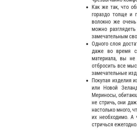
Как же так, что о
гораздо толще и 
волокно же очень
можно разглядеть
замечательным сво
Одного слоя доста
даже во время с
материала, вы не
отбросить все мыс
замечательные изд
Покупая изделия и
или Новой Зеланд
Мериносы, обитающ
не стричь, они да
настолько много, ч
их необходимо. А 
стричься ежегодно