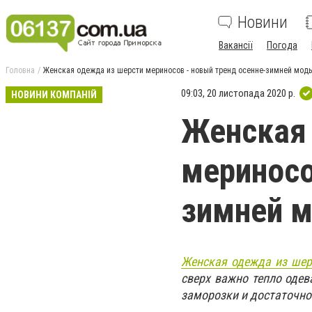
Новини
Вакансії
Погода
Головна
Женская одежда из шерсти мериносов - новый тренд осенне-зимней мод
09:03, 20 листопада 2020 р.
НОВИНИ КОМПАНІЙ
Женская 
мериносо
зимней 
Женская одежда из шер
сверх важно тепло одев
заморозки и достаточно