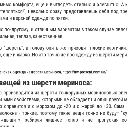
мимо комфорта, еще и выглядеть стильно и элегантно. А к
утепляться!", невольно сразу представляешь себя под т
ами и верхней одежде по пятки.
о по-другому, и отличным вариантом в таком случае явля
льная, теплая, качественная.
"шерсть", в голову опять же приходят плохие картинки:
, еще и жарко. Но это точно не про одежду из шерсти мер
енская одежда из шерсти мериноса, https://my-present.com.ua/
вещей из шерсти мериноса:
 производится из шерсти тонкорунных мериносовых ове
ьными свойствами, которыми не обладает ни один другой м
о справится и с морозом до -20 и с жарой до +30. Сама
 волокна - тонкие, поэтому такие вещи точно не будут "ку
 «дышит», забирая лишнее тепло и не пропуская хо
ортный.