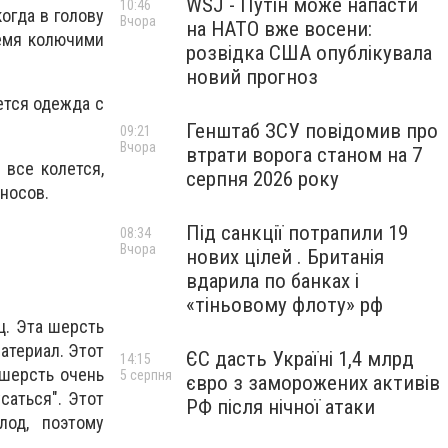
WSJ - Путін може напасти
10:46
огда в голову
Вчора
на НАТО вже восени:
ремя колючими
розвідка США опублікувала
новий прогноз
ется одежда с
Генштаб ЗСУ повідомив про
09:21
Вчора
втрати ворога станом на 7
 все колется,
серпня 2026 року
иносов.
Під санкції потрапили 19
08:34
Вчора
нових цілей . Британія
вдарила по банках і
«тіньовому флоту» рф
ц. Эта шерсть
атериал. Этот
ЄС дасть Україні 1,4 млрд
14:15
 шерсть очень
5 серпня
євро з заморожених активів
саться". Этот
РФ після нічної атаки
лод, поэтому