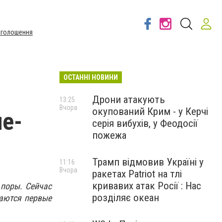
Оголошення
ОСТАННІ НОВИНИ
Дрони атакують
13:25
Вчора
окупований Крим - у Керчі
не-
серія вибухів, у Феодосії
пожежа
Трамп відмовив Україні у
11:16
Вчора
ракетах Patriot на тлі
кривавих атак Росії : Нас
 поры. Сейчас
розділяє океан
щаются первые