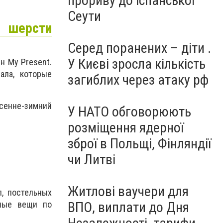
прориву до іспанської
Сеути
 шерсти
Серед поранених – діти .
У Києві зросла кількість
н My Present.
ала, которые
загиблих через атаку рф
сенне-зимний
У НАТО обговорюють
розміщення ядерної
зброї в Польщі, Фінляндії
чи Литві
Житлові ваучери для
, постельных
ВПО, виплати до Дня
нные вещи по