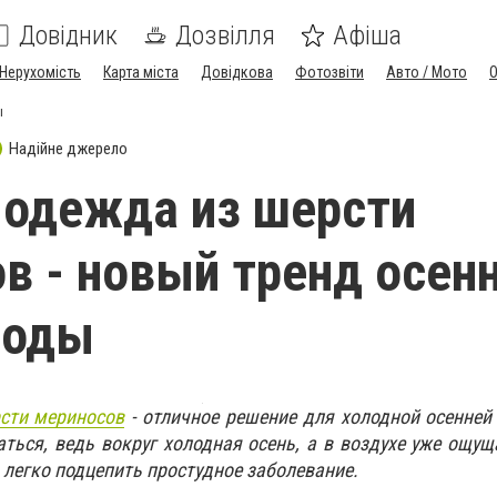
Довідник
Дозвілля
Афіша
Нерухомість
Карта міста
Довідкова
Фотозвіти
Авто / Мото
ы
Надійне джерело
одежда из шерсти
в - новый тренд осен
моды
сти мериносов
- отличное решение для холодной осенней
аться, ведь вокруг холодная осень, а в воздухе уже ощу
 легко подцепить простудное заболевание.