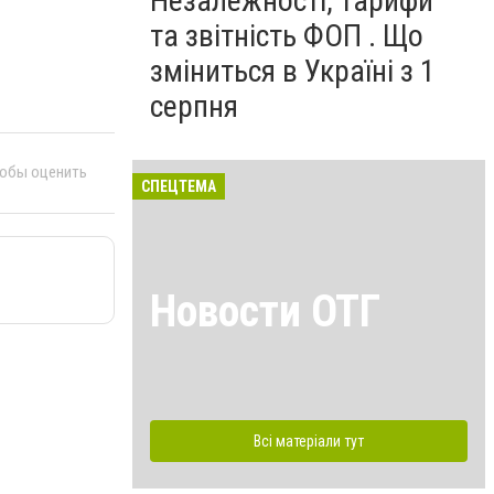
Незалежності, тарифи
та звітність ФОП . Що
зміниться в Україні з 1
серпня
тобы оценить
СПЕЦТЕМА
Новости ОТГ
Всі матеріали тут