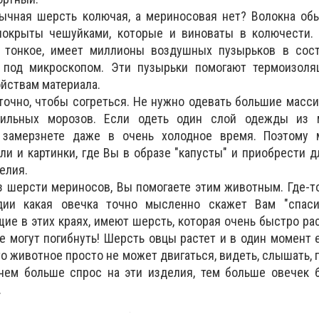
бычная шерсть колючая, а мериносовая нет? Волокна о
покрыты чешуйками, которые и виноваты в колючести.
 тонкое, имеет миллионы воздушных пузырьков в сост
 под микроскопом. Эти пузырьки помогают термоизоля
йствам материала.
точно, чтобы согреться. Не нужно одевать большие масс
ильных морозов. Если одеть один слой одежды из м
 замерзнете даже в очень холодное время. Поэтому
ли и картинки, где Вы в образе "капусты" и приобрести д
елия.
з шерсти мериносов, Вы помогаете этим животным. Где-т
ии какая овечка точно мысленно скажет Вам "спаси
ие в этих краях, имеют шерсть, которая очень быстро рас
же могут погибнуть! Шерсть овцы растет и в один момент 
то животное просто не может двигаться, видеть, слышать, 
чем больше спрос на эти изделия, тем больше овечек 
.