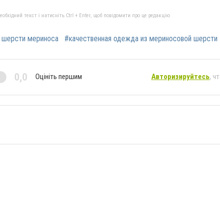
бхідний текст і натисніть Ctrl + Enter, щоб повідомити про це редакцію
 шерсти мериноса
#качественная одежда из мериносовой шерсти
0,0
Оцініть першим
Авторизируйтесь
, ч