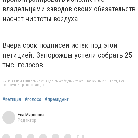
владельцами заводов своих обязательств
насчет чистоты воздуха.
Вчера срок подписей истек под этой
петицией. Запорожцы успели собрать 25
тыс. голосов.
Якщо ви помітили помилку, виділіть необхідний текст і натисніть Ctrl + Enter, щоб
повідомити про це редакцію
#петиция
#голоса
#президент
Ева Миронова
Редактор
0,0